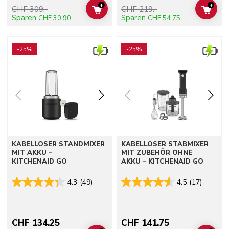
+
+
CHF 309.-
CHF 219.-
ADD TO CART
ADD 
Sparen
Sparen
CHF 30.90
CHF 54.75
Go to detail page
Go to detail page
-25%
-25%
KABELLOSER STANDMIXER
KABELLOSER STABMIXER
MIT AKKU –
MIT ZUBEHÖR OHNE
KITCHENAID GO
AKKU – KITCHENAID GO
4.3
(49)
4.5
(17)
CHF 134.25
CHF 141.75