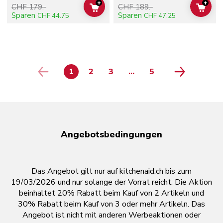
+
+
CHF 179.-
CHF 189.-
ADD TO CART
ADD 
Sparen
Sparen
CHF 44.75
CHF 47.25
1
2
3
...
5
page 4
PAGE
PAGE
PAGE
PAGE
Angebotsbedingungen
Das Angebot gilt nur auf kitchenaid.ch bis zum
19/03/2026 und nur solange der Vorrat reicht. Die Aktion
beinhaltet 20% Rabatt beim Kauf von 2 Artikeln und
30% Rabatt beim Kauf von 3 oder mehr Artikeln. Das
Angebot ist nicht mit anderen Werbeaktionen oder