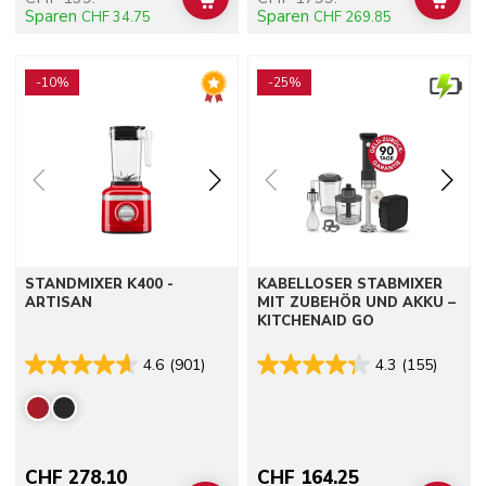
ADD TO CART
ADD 
Sparen
Sparen
CHF 34.75
CHF 269.85
Go to detail page
Go to detail page
-10%
-25%
STANDMIXER K400 -
KABELLOSER STABMIXER
ARTISAN
MIT ZUBEHÖR UND AKKU –
KITCHENAID GO
4.6
(901)
4.3
(155)
CHF 278.10
CHF 164.25