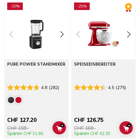
Go to detail page
Go to detail page
-20%
-25%
PURE POWER STANDMIXER
SPEISEEISBEREITER
4.8
(282)
4.5
(275)
CHF 127.20
CHF 126.75
+
+
CHF 159.-
CHF 169.-
ADD TO CART
ADD 
Sparen
Sparen
CHF 31.80
CHF 42.25