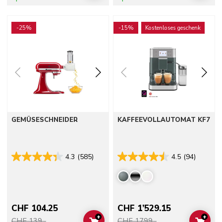
Go to detail page
Go to detail page
-25%
-15%
Kostenloses geschenk
GEMÜSESCHNEIDER
KAFFEEVOLLAUTOMAT KF7
4.3
(585)
4.5
(94)
CHF 104.25
CHF 1’529.15
+
+
CHF 139.-
CHF 1799.-