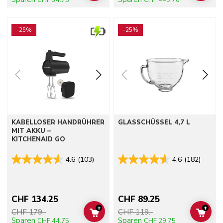
CHF 34.75
CHF 449.70
Go to detail page
Go to detail page
-25%
-25%
KABELLOSER HANDRÜHRER
GLASSCHÜSSEL 4,7 L
MIT AKKU –
KITCHENAID GO
4.6
(103)
4.6
(182)
CHF 134.25
CHF 89.25
+
+
CHF 179.-
CHF 119.-
ADD TO CART
ADD 
Sparen
Sparen
CHF 44.75
CHF 29.75