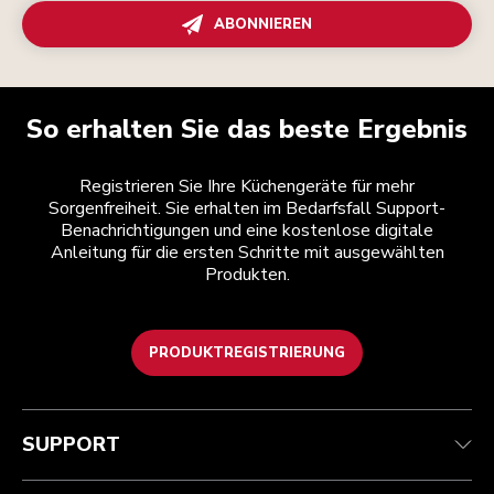
ABONNIEREN
So erhalten Sie das beste Ergebnis
Registrieren Sie Ihre Küchengeräte für mehr
Sorgenfreiheit. Sie erhalten im Bedarfsfall Support-
Benachrichtigungen und eine kostenlose digitale
Anleitung für die ersten Schritte mit ausgewählten
Produkten.
PRODUKTREGISTRIERUNG
Kundenservice
Teilnahmebedingungen
Die Marke
Händlersuche
Verfolgen Sie Ihre Bestellung
Versand und Lieferung
Unsere Geschichte
SUPPORT
Garantie und Dokumente
Rückgaben und Erstattungen
Kontaktieren Sie uns.
Impressum
Häufig gestellte fragen
Erklärung zur Barrierefreiheit
ODR