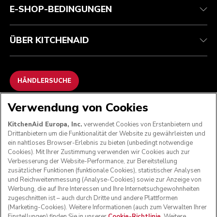
E-SHOP-BEDINGUNGEN
ÜBER KITCHENAID
HÄNDLERSUCHE
Verwendung von Cookies
WIR AKZEPTIEREN
KitchenAid Europa, Inc.
verwendet Cookies von Erstanbietern und
Drittanbietern um die Funktionalität der Website zu gewährleisten und
ein nahtloses Browser-Erlebnis zu bieten (unbedingt notwendige
Cookies). Mit Ihrer Zustimmung verwenden wir Cookies auch zur
FOLGEN SIE UNS
Verbesserung der Website-Performance, zur Bereitstellung
zusätzlicher Funktionen (funktionale Cookies), statistischer Analysen
und Reichweitenmessung (Analyse-Cookies) sowie zur Anzeige von
Werbung, die auf Ihre Interessen und Ihre Internetsuchgewohnheiten
zugeschnitten ist – auch durch Dritte und andere Plattformen
(Marketing-Cookies). Weitere Informationen (auch zum Verwalten Ihrer
Einstellungen) finden Sie in unserer
Cookie-Richtlinie
. Weitere