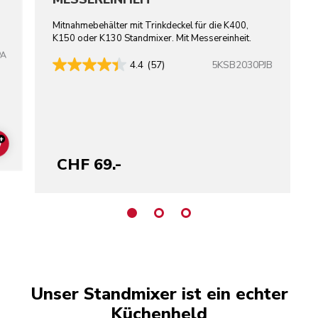
Mitnahmebehälter mit Trinkdeckel für die K400,
K150 oder K130 Standmixer. Mit Messereinheit.
PA
5KSB2030PJB
4.4
(57)
+
ADD TO CART
CHF 69.-
Unser Standmixer ist ein echter
Küchenheld