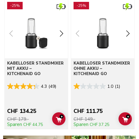
-25%
-25%
KABELLOSER STANDMIXER
KABELLOSER STANDMIXER
MIT AKKU –
OHNE AKKU –
KITCHENAID GO
KITCHENAID GO
4.3
(49)
1.0
(1)
CHF 134.25
CHF 111.75
+
+
CHF 179.-
CHF 149.-
ADD TO CART
ADD 
Sparen
Sparen
CHF 44.75
CHF 37.25