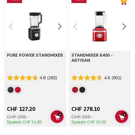
PURE POWER STANDMIXER
STANDMIXER K400 -
ARTISAN
4.8
(282)
4.6
(901)
CHF 127.20
CHF 278.10
+
+
CHF 159.-
CHF 309.-
ADD TO CART
ADD 
Sparen
Sparen
CHF 31.80
CHF 30.90
Go to detail page
Go to detail page