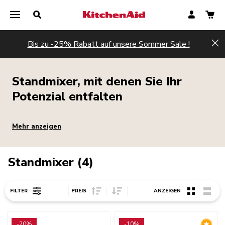
Bis zu -25% Rabatt auf unsere Sommer Sale !
Hi
Standmixer, mit denen Sie Ihr
Potenzial entfalten
Mehr anzeigen
Standmixer (4)
Sort Price ascending
Sort Price descending
FILTER
PREIS
ANZEIGEN
Go to detail page
Go to detail page
-20%
-10%