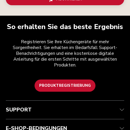
So erhalten Sie das beste Ergebnis
Registrieren Sie Ihre Küchengeräte für mehr
Sorgenfreiheit. Sie erhalten im Bedarfsfall Support-
Benachrichtigungen und eine kostenlose digitale
Anleitung für die ersten Schritte mit ausgewählten
Produkten.
PRODUKTREGISTRIERUNG
Kundenservice
Teilnahmebedingungen
Die Marke
Händlersuche
Verfolgen Sie Ihre Bestellung
Versand und Lieferung
Unsere Geschichte
SUPPORT
Garantie und Dokumente
Rückgaben und Erstattungen
Kontaktieren Sie uns.
Impressum
Häufig gestellte fragen
Erklärung zur Barrierefreiheit
ODR
E-SHOP-BEDINGUNGEN