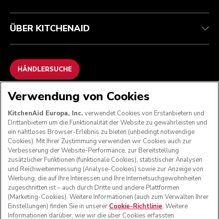
ÜBER KITCHENAID
HÄNDLERSUCHE
Verwendung von Cookies
WIR AKZEPTIEREN
KitchenAid Europa, Inc.
verwendet Cookies von Erstanbietern und
Drittanbietern um die Funktionalität der Website zu gewährleisten und
ein nahtloses Browser-Erlebnis zu bieten (unbedingt notwendige
Cookies). Mit Ihrer Zustimmung verwenden wir Cookies auch zur
FOLGEN SIE UNS
Verbesserung der Website-Performance, zur Bereitstellung
zusätzlicher Funktionen (funktionale Cookies), statistischer Analysen
und Reichweitenmessung (Analyse-Cookies) sowie zur Anzeige von
Werbung, die auf Ihre Interessen und Ihre Internetsuchgewohnheiten
zugeschnitten ist – auch durch Dritte und andere Plattformen
(Marketing-Cookies). Weitere Informationen (auch zum Verwalten Ihrer
Einstellungen) finden Sie in unserer
Cookie-Richtlinie
. Weitere
Informationen darüber, wie wir die über Cookies erfassten