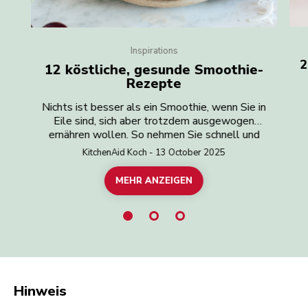
Inspirations
2
12 köstliche, gesunde Smoothie-
Rezepte
Nichts ist besser als ein Smoothie, wenn Sie in
Eile sind, sich aber trotzdem ausgewogen
Tr
ernähren wollen. So nehmen Sie schnell und
H
einfach genug Obst und Gemüse zu sich. Sie
KitchenAid Koch - 13 October 2025
kom
wollen einen gesunden Smoothie für einen
optimalen Start in den Tag oder zur Erholung
MEHR ANZEIGEN
di
nach dem Training? Oder vielleicht einfach einen
I
kleinen Muntermacher für mehr Energie? Dann
St
sind diese wertvollen Tipps und einfachen
v
Smoothie-Rezepte genau das Richtige. Und Ihr
E
KitchenAid Standmixer hilft Ihnen bei der
Ih
schnellen Zubereitung. Mit diesem Helfer können
Sie im Handumdrehen Ihren vitaminreichen
Smoothie genießen.
Hinweis