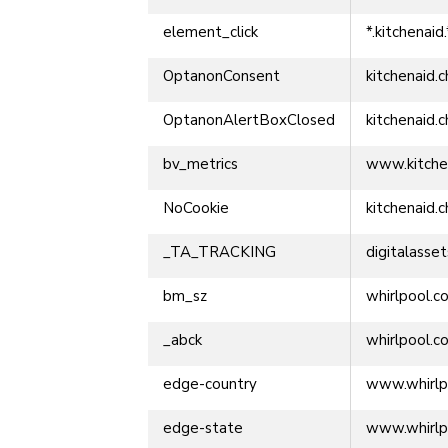
element_click
*.kitchenaid.
OptanonConsent
kitchenaid.c
OptanonAlertBoxClosed
kitchenaid.c
bv_metrics
www.kitche
NoCookie
kitchenaid.c
_TA_TRACKING
digitalasse
bm_sz
whirlpool.c
_abck
whirlpool.c
edge-country
www.whirlp
edge-state
www.whirlp