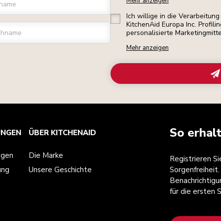
Mehr anzeigen
rname
Ich willige in die Verarbeitu
KitchenAid Europa Inc. Profili
chname
personalisierte Marketingmitt
Mehr anzeigen
So erhal
UNGEN
ÜBER KITCHENAID
ngen
Die Marke
Registrieren S
ung
Unsere Geschichte
Sorgenfreiheit.
Benachrichtigu
für die ersten