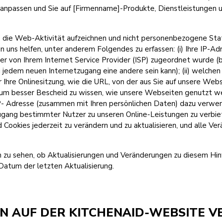
sen anpassen und Sie auf [Firmenname]-Produkte, Dienstleistung
, die Web-Aktivität aufzeichnen und nicht personenbezogene Stat
 uns helfen, unter anderem Folgendes zu erfassen: (i) Ihre IP-Adre
 von Ihrem Internet Service Provider (ISP) zugeordnet wurde (be
jedem neuen Internetzugang eine andere sein kann); (ii) welche
er Ihre Onlinesitzung, wie die URL, von der aus Sie auf unsere We
um besser Bescheid zu wissen, wie unsere Webseiten genutzt wer
IP- Adresse (zusammen mit Ihren persönlichen Daten) dazu verwen
 Zugang bestimmter Nutzer zu unseren Online-Leistungen zu verbie
Cookies jederzeit zu verändern und zu aktualisieren, und alle Ve
m zu sehen, ob Aktualisierungen und Veränderungen zu diesem Hin
Datum der letzten Aktualisierung.
N AUF DER KITCHENAID-WEBSITE 