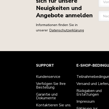
sich für unsere
Vo
Neuigkeiten und
Angebote anmelden
Na
Informationen finden Sie in
unserer
Datenschutzerklärung
Kundenservice
Teilnahmebedingungen
Die Marke
Händlersuche
SUPPORT
E-SHOP-BEDING
Verfolgen Sie Ihre Bestellung
Versand und Lieferung
Unsere Geschichte
Garantie und Dokumente
Rückgaben und Erstattungen
Kontaktieren Sie uns.
Impressum
Kundenservice
Teilnahmebedingu
Häufig gestellte fragen
Erklärung zur Barrierefreiheit
ODR
Verfolgen Sie Ihre
Versand und Liefer
Bestellung
Rückgaben und
Garantie und
Erstattungen
Dokumente
Impressum
Kontaktieren Sie uns.
Erklärung zur