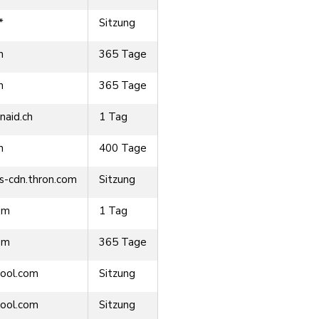
*
Sitzung
h
365 Tage
h
365 Tage
naid.ch
1 Tag
h
400 Tage
ts-cdn.thron.com
Sitzung
om
1 Tag
om
365 Tage
ool.com
Sitzung
ool.com
Sitzung