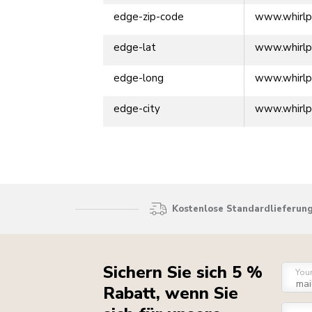
edge-zip-code
www.whirlp
edge-lat
www.whirlp
edge-long
www.whirlp
edge-city
www.whirlp
Kostenlose Standardlieferung
Sichern Sie sich 5 %
You
Rabatt, wenn Sie