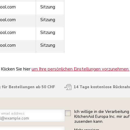
ool.com
Sitzung
ool.com
Sitzung
ool.com
Sitzung
ool.com
Sitzung
Klicken Sie hier
um Ihre persönlichen Einstellungen vorzunehmen.
 für Bestellungen ab 50 CHF
14 Tage kostenlose Rückna
Ich willige in die Verarbeitu
r email address
KitchenAid Europa Inc. mir a
zusenden kann.