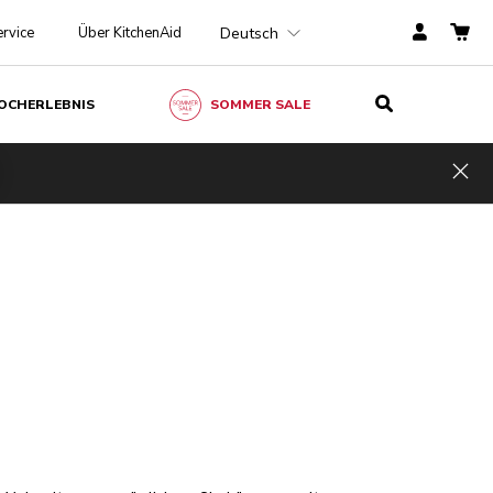
Deutsch
rvice
Über KitchenAid
OCHERLEBNIS
SOMMER SALE
Hid