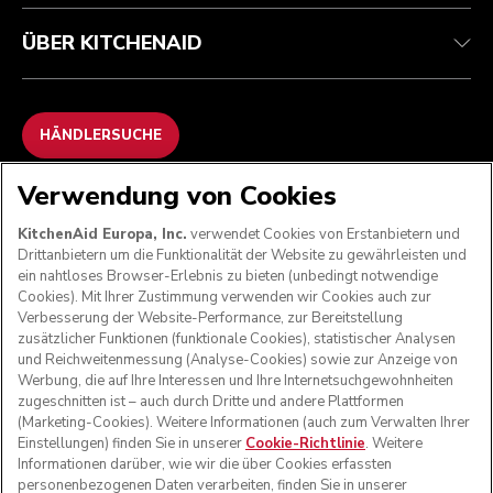
ÜBER KITCHENAID
HÄNDLERSUCHE
Verwendung von Cookies
WIR AKZEPTIEREN
KitchenAid Europa, Inc.
verwendet Cookies von Erstanbietern und
Drittanbietern um die Funktionalität der Website zu gewährleisten und
ein nahtloses Browser-Erlebnis zu bieten (unbedingt notwendige
Cookies). Mit Ihrer Zustimmung verwenden wir Cookies auch zur
FOLGEN SIE UNS
Verbesserung der Website-Performance, zur Bereitstellung
zusätzlicher Funktionen (funktionale Cookies), statistischer Analysen
und Reichweitenmessung (Analyse-Cookies) sowie zur Anzeige von
Werbung, die auf Ihre Interessen und Ihre Internetsuchgewohnheiten
zugeschnitten ist – auch durch Dritte und andere Plattformen
(Marketing-Cookies). Weitere Informationen (auch zum Verwalten Ihrer
Einstellungen) finden Sie in unserer
Cookie-Richtlinie
. Weitere
Informationen darüber, wie wir die über Cookies erfassten
personenbezogenen Daten verarbeiten, finden Sie in unserer