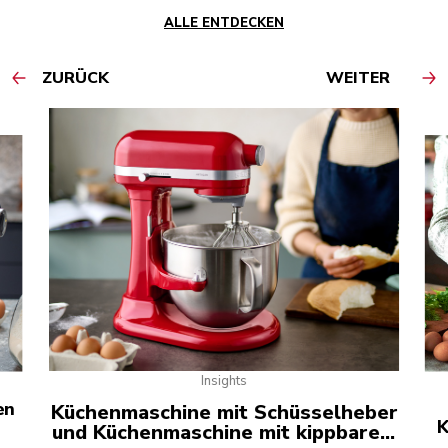
ALLE ENTDECKEN
ZURÜCK
WEITER
GO TO DETAIL PAGE
GO T
Insights
en
Küchenmaschine mit Schüsselheber
K
und Küchenmaschine mit kippbarem