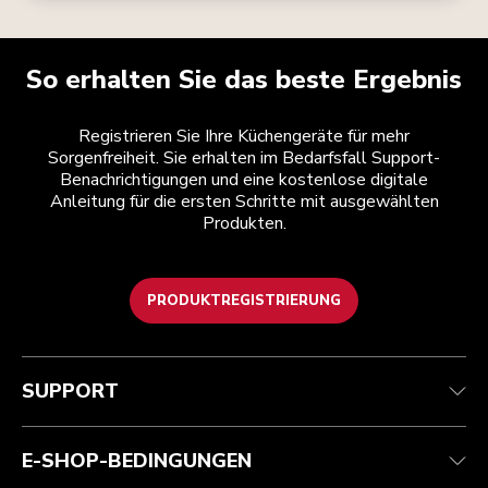
So erhalten Sie das beste Ergebnis
Registrieren Sie Ihre Küchengeräte für mehr
Sorgenfreiheit. Sie erhalten im Bedarfsfall Support-
Benachrichtigungen und eine kostenlose digitale
Anleitung für die ersten Schritte mit ausgewählten
Produkten.
PRODUKTREGISTRIERUNG
Kundenservice
Teilnahmebedingungen
Die Marke
Händlersuche
Verfolgen Sie Ihre Bestellung
Versand und Lieferung
Unsere Geschichte
SUPPORT
Garantie und Dokumente
Rückgaben und Erstattungen
Kontaktieren Sie uns.
Impressum
Häufig gestellte fragen
Erklärung zur Barrierefreiheit
ODR
E-SHOP-BEDINGUNGEN