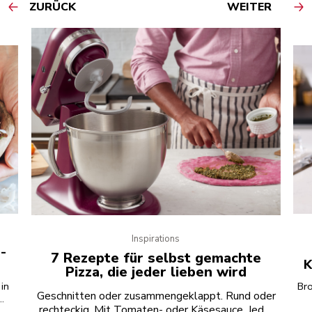
ZURÜCK
WEITER
Inspirations
-
7 Rezepte für selbst gemachte
K
Pizza, die jeder lieben wird
in
Bro
Geschnitten oder zusammengeklappt. Rund oder
rechteckig. Mit Tomaten- oder Käsesauce. Jeder
d
Ged