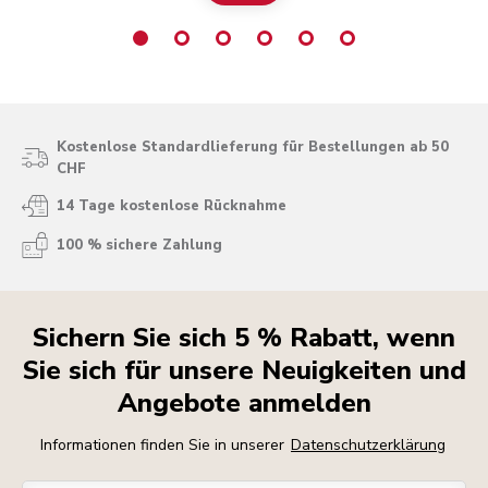
ten
T
Aufschäumen von Milch für perfekte
Café
H
Milchkaffeespezialitäten mit Luft und dem
Aufschäumen mit Hitze. Wenn Sie einen Kaffee
use
von Hand oder mit Espressomaschine und
Dampfdüse zubereiten, erklären wir Ihnen hier,
wie es Ihnen wie den Profis gelingt.
Kostenlose Standardlieferung für Bestellungen ab 50
CHF
14 Tage kostenlose Rücknahme
100 % sichere Zahlung
Sichern Sie sich 5 % Rabatt, wenn
Sie sich für unsere Neuigkeiten und
Angebote anmelden
Informationen finden Sie in unserer
Datenschutzerklärung