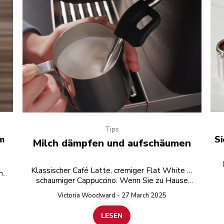
Tips
m
Si
Milch dämpfen und aufschäumen
Klassischer Café Latte, cremiger Flat White …
und
schaumiger Cappuccino. Wenn Sie zu Hause
authentische Kaffeegetränke zubereiten, ist die
ass
Si
Victoria Woodward - 27 March 2025
ie
Zubereitung der Milch eine Kunst für sich. Ist
em
heiße Milch nicht einfach heiße Milch? Nein. Es
LESEN
ch
gibt einen feinen Unterschied zwischen dem