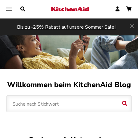
Bis zu -25% Rabatt auf unsere Sommer Sale !
Hi
Willkommen beim KitchenAid Blog
Suche