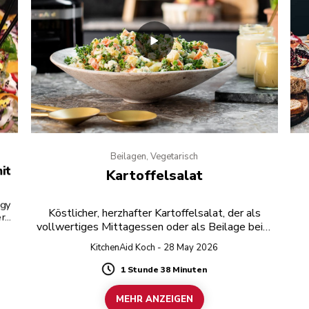
Beilagen, Vegetarisch
it
Kartoffelsalat
ngy
Köstlicher, herzhafter Kartoffelsalat, der als
er
vollwertiges Mittagessen oder als Beilage beim
th
Grillen serviert werden kann!.
KitchenAid Koch - 28 May 2026
1 Stunde 38 Minuten
Duration
MEHR ANZEIGEN