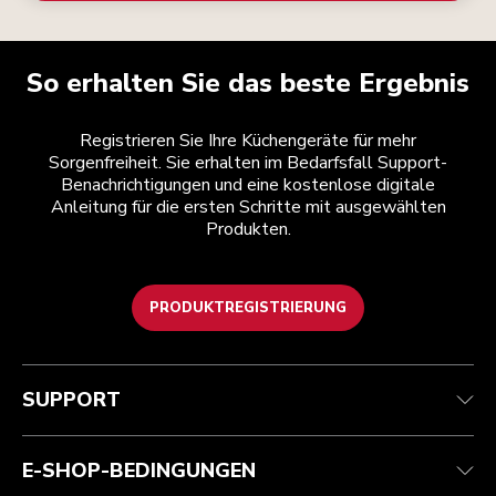
So erhalten Sie das beste Ergebnis
Registrieren Sie Ihre Küchengeräte für mehr
Sorgenfreiheit. Sie erhalten im Bedarfsfall Support-
Benachrichtigungen und eine kostenlose digitale
Anleitung für die ersten Schritte mit ausgewählten
Produkten.
PRODUKTREGISTRIERUNG
Kundenservice
Teilnahmebedingungen
Die Marke
Händlersuche
Verfolgen Sie Ihre Bestellung
Versand und Lieferung
Unsere Geschichte
SUPPORT
Garantie und Dokumente
Rückgaben und Erstattungen
Kontaktieren Sie uns.
Impressum
Häufig gestellte fragen
Erklärung zur Barrierefreiheit
ODR
E-SHOP-BEDINGUNGEN