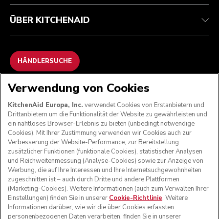
ÜBER KITCHENAID
HÄNDLERSUCHE
Verwendung von Cookies
WIR AKZEPTIEREN
KitchenAid Europa, Inc.
verwendet Cookies von Erstanbietern und
Drittanbietern um die Funktionalität der Website zu gewährleisten und
ein nahtloses Browser-Erlebnis zu bieten (unbedingt notwendige
Cookies). Mit Ihrer Zustimmung verwenden wir Cookies auch zur
FOLGEN SIE UNS
Verbesserung der Website-Performance, zur Bereitstellung
zusätzlicher Funktionen (funktionale Cookies), statistischer Analysen
und Reichweitenmessung (Analyse-Cookies) sowie zur Anzeige von
Werbung, die auf Ihre Interessen und Ihre Internetsuchgewohnheiten
zugeschnitten ist – auch durch Dritte und andere Plattformen
(Marketing-Cookies). Weitere Informationen (auch zum Verwalten Ihrer
Einstellungen) finden Sie in unserer
Cookie-Richtlinie
. Weitere
Informationen darüber, wie wir die über Cookies erfassten
personenbezogenen Daten verarbeiten, finden Sie in unserer