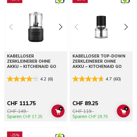
KABELLOSER
KABELLOSER TOP-DOWN
ZERKLEINERER OHNE
ZERKLEINERER OHNE
AKKU – KITCHENAID GO
AKKU – KITCHENAID GO
4.2
(6)
4.7
(60)
CHF 111.75
CHF 89.25
+
+
CHF 149.-
CHF 119.-
ADD TO CART
ADD 
Sparen
Sparen
CHF 37.25
CHF 29.75
Go to detail page
-25%