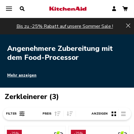
Bis zu -25% Rabatt auf unsere Sommer Sale !
Hi
Angenehmere Zubereitung mit
dem Food-Processor
Mehr anzeigen
Zerkleinerer (3)
Sort Price ascending
Sort Price descending
FILTER
PREIS
ANZEIGEN
Go to detail page
Go to detail page
-25%
-25%