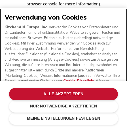
browser console for more information)
.
Verwendung von Cookies
KitchenAid Europa, Inc.
verwendet Cookies von Erstanbietern und
Drittanbietern um die Funktionalität der Website zu gewährleisten und
ein nahtloses Browser-Erlebnis zu bieten (unbedingt notwendige
Cookies). Mit Ihrer Zustimmung verwenden wir Cookies auch zur
Verbesserung der Website-Performance, zur Bereitstellung
zusätzlicher Funktionen (funktionale Cookies), statistischer Analysen
und Reichweitenmessung (Analyse-Cookies) sowie zur Anzeige von
Werbung, die auf Ihre Interessen und Ihre Internetsuchgewohnheiten
zugeschnitten ist – auch durch Dritte und andere Plattformen
(Marketing-Cookies). Weitere Informationen (auch zum Verwalten Ihrer
Einstellungen) finden Sie in unserer
Cookie-Richtlinie
. Weitere
Informationen darüber, wie wir die über Cookies erfassten
personenbezogenen Daten verarbeiten, finden Sie in unserer
ALLE AKZEPTIEREN
Datenschutzerklärung
.
NUR NOTWENDIGE AKZEPTIEREN
MEINE EINSTELLUNGEN FESTLEGEN