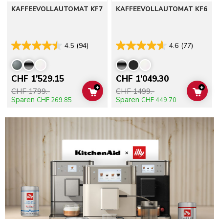
KAFFEEVOLLAUTOMAT KF7
KAFFEEVOLLAUTOMAT KF6
4.5
(94)
4.6
(77)
CHF 1’529.15
CHF 1’049.30
+
+
CHF 1799.-
CHF 1499.-
ADD TO CART
ADD 
Sparen
Sparen
CHF 269.85
CHF 449.70