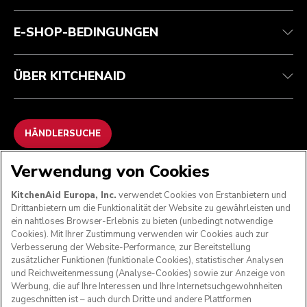
Häufig gestellte fragen
Erklärung zur Barrierefreiheit
ODR
E-SHOP-BEDINGUNGEN
ÜBER KITCHENAID
HÄNDLERSUCHE
Verwendung von Cookies
WIR AKZEPTIEREN
KitchenAid Europa, Inc.
verwendet Cookies von Erstanbietern und
Drittanbietern um die Funktionalität der Website zu gewährleisten und
ein nahtloses Browser-Erlebnis zu bieten (unbedingt notwendige
Cookies). Mit Ihrer Zustimmung verwenden wir Cookies auch zur
FOLGEN SIE UNS
Verbesserung der Website-Performance, zur Bereitstellung
zusätzlicher Funktionen (funktionale Cookies), statistischer Analysen
und Reichweitenmessung (Analyse-Cookies) sowie zur Anzeige von
Werbung, die auf Ihre Interessen und Ihre Internetsuchgewohnheiten
zugeschnitten ist – auch durch Dritte und andere Plattformen