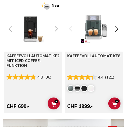
Neu
KAFFEEVOLLAUTOMAT KF2
KAFFEEVOLLAUTOMAT KF8
MIT ICED COFFEE-
FUNKTION
4.8
(36)
4.4
(121)
+
+
ADD TO CART
ADD 
CHF 699.-
CHF 1999.-