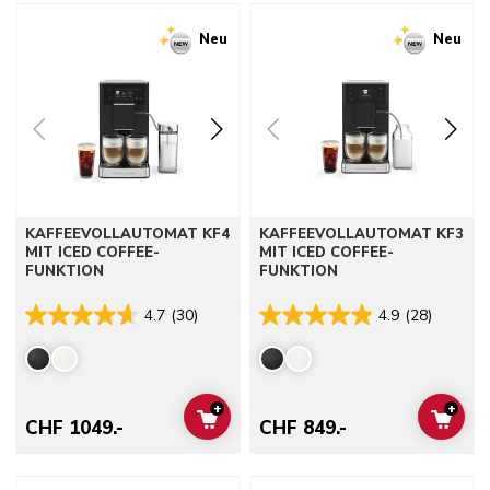
Go to detail page
Go to detail page
Neu
Neu
KAFFEEVOLLAUTOMAT KF4
KAFFEEVOLLAUTOMAT KF3
MIT ICED COFFEE-
MIT ICED COFFEE-
FUNKTION
FUNKTION
4.7
(30)
4.9
(28)
+
+
ADD TO CART
ADD 
CHF 1049.-
CHF 849.-
Go to detail page
Go to detail page