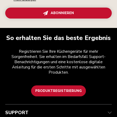
ABONNIEREN
So erhalten Sie das beste Ergebnis
Registrieren Sie Ihre Küchengeräte für mehr
Sorgenfreiheit. Sie erhalten im Bedarfsfall Support-
Benachrichtigungen und eine kostenlose digitale
Anleitung für die ersten Schritte mit ausgewählten
Produkten.
PRODUKTREGISTRIERUNG
Kundenservice
Teilnahmebedingungen
Die Marke
Händlersuche
Verfolgen Sie Ihre Bestellung
Versand und Lieferung
Unsere Geschichte
SUPPORT
Garantie und Dokumente
Rückgaben und Erstattungen
Kontaktieren Sie uns.
Impressum