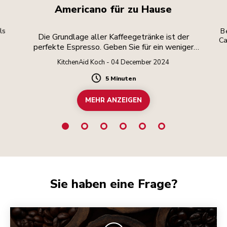
Americano für zu Hause
ls
Be
Die Grundlage aller Kaffeegetränke ist der
Ca
perfekte Espresso. Geben Sie für ein weniger
intensives Getränk heißes Wasser hinzu.
KitchenAid Koch - 04 December 2024
5 Minuten
Duration
MEHR ANZEIGEN
Sie haben eine Frage?