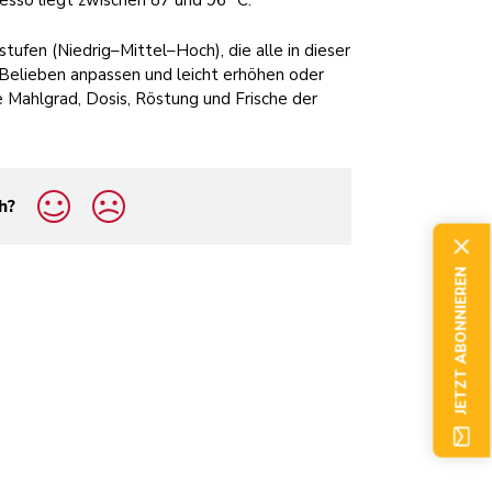
esso liegt zwischen 87 und 96 °C.
ufen (Niedrig–Mittel–Hoch), die alle in dieser
Belieben anpassen und leicht erhöhen oder
ie Mahlgrad, Dosis, Röstung und Frische der
h?
JETZT ABONNIEREN