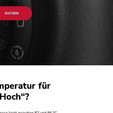
SUCHEN
mperatur für
„Hoch“?