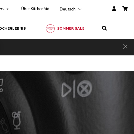
Deutsch
rvice
Über KitchenAid
OCHERLEBNIS
SOMMER SALE
Hid