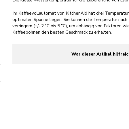
Die ideale Wassertemperatur für die Zubereitung von Espr
Ihr Kaffeevollautomat von KitchenAid hat drei Temperaturst
optimalen Spanne liegen. Sie können die Temperatur nach 
verringern (+/- 2 °C bis 5 °C), um abhängig von Faktoren w
Kaffeebohnen den besten Geschmack zu erhalten.
War dieser Artikel hilfreic
yes
no