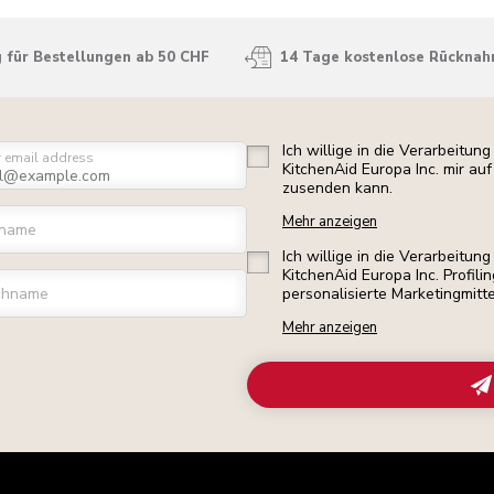
 für Bestellungen ab 50 CHF
14 Tage kostenlose Rückna
Ich willige in die Verarbeitu
r email address
KitchenAid Europa Inc. mir a
zusenden kann.
Mehr anzeigen
rname
Ich willige in die Verarbeitu
KitchenAid Europa Inc. Profili
chname
personalisierte Marketingmitt
Mehr anzeigen