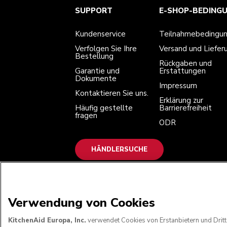
Kundenservice
Teilnahmebedingungen
Die Marke
Händlersuche
SUPPORT
E-SHOP-BEDING
Verfolgen Sie Ihre Bestellung
Versand und Lieferung
Unsere Geschichte
Garantie und Dokumente
Rückgaben und Erstattungen
Kontaktieren Sie uns.
Impressum
Kundenservice
Teilnahmebedingu
Häufig gestellte fragen
Erklärung zur Barrierefreiheit
ODR
Verfolgen Sie Ihre
Versand und Liefer
Bestellung
Rückgaben und
Garantie und
Erstattungen
Dokumente
Impressum
Kontaktieren Sie uns.
Erklärung zur
Häufig gestellte
Barrierefreiheit
fragen
ODR
HÄNDLERSUCHE
WIR AKZEPTIEREN
Verwendung von Cookies
KitchenAid Europa, Inc.
verwendet Cookies von Erstanbietern und Dritt