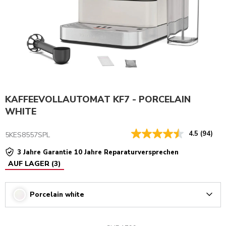
KAFFEEVOLLAUTOMAT KF7 - PORCELAIN
WHITE
4.5
(94)
5KES8557SPL
3 Jahre Garantie 10 Jahre Reparaturversprechen
AUF LAGER
(
3
)
Porcelain white
Arrow