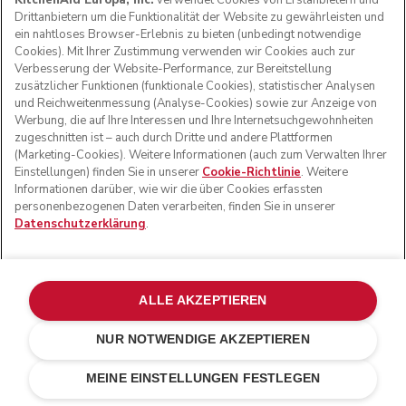
KitchenAid Europa, Inc.
verwendet Cookies von Erstanbietern und
Drittanbietern um die Funktionalität der Website zu gewährleisten und
ein nahtloses Browser-Erlebnis zu bieten (unbedingt notwendige
Cookies). Mit Ihrer Zustimmung verwenden wir Cookies auch zur
Verbesserung der Website-Performance, zur Bereitstellung
zusätzlicher Funktionen (funktionale Cookies), statistischer Analysen
und Reichweitenmessung (Analyse-Cookies) sowie zur Anzeige von
Werbung, die auf Ihre Interessen und Ihre Internetsuchgewohnheiten
zugeschnitten ist – auch durch Dritte und andere Plattformen
(Marketing-Cookies). Weitere Informationen (auch zum Verwalten Ihrer
Einstellungen) finden Sie in unserer
Cookie-Richtlinie
. Weitere
Informationen darüber, wie wir die über Cookies erfassten
personenbezogenen Daten verarbeiten, finden Sie in unserer
Datenschutzerklärung
.
ALLE AKZEPTIEREN
NUR NOTWENDIGE AKZEPTIEREN
Porcelain white
CHF 1799.-
IN DEN EINKAUFSWAGEN
CHF 1’529.15
Kosten
MEINE EINSTELLUNGEN FESTLEGEN
einsparen
CHF 269.85