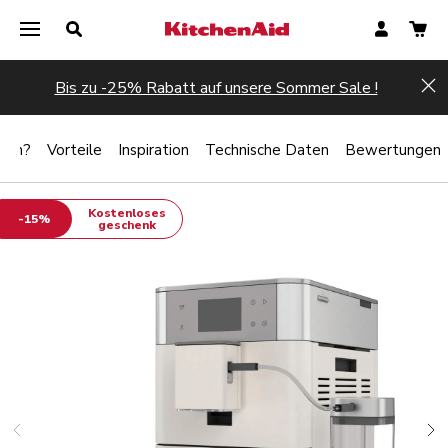
Bis zu -25% Rabatt auf unsere Sommer Sale !
Hi
lten?
Vorteile
Inspiration
Technische Daten
Bewertungen
Kostenloses
-15%
geschenk