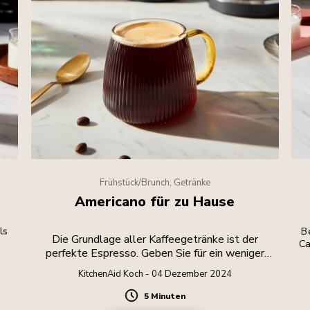
Frühstück/Brunch, Getränke
Americano für zu Hause
ls
Be
Die Grundlage aller Kaffeegetränke ist der
Ca
perfekte Espresso. Geben Sie für ein weniger
intensives Getränk heißes Wasser hinzu.
KitchenAid Koch - 04 Dezember 2024
5 Minuten
Duration