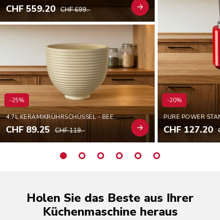
CHF 559.20
CHF 699.-
-25%
-20%
4,7L KERAMIKRÜHRSCHÜSSEL - BEEHIVE
PURE POWER STA
CHF 89.25
CHF 127.20
CHF 119.-
Holen Sie das Beste aus Ihrer
Küchenmaschine heraus