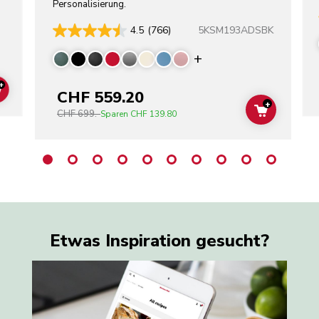
Personalisierung.
5KSM193ADSBK
4.5
(766)
Display more color
+
CHF 559.20
ADD TO CART
+
CHF 699.-
ADD TO C
Sparen
CHF 139.80
Etwas Inspiration gesucht?