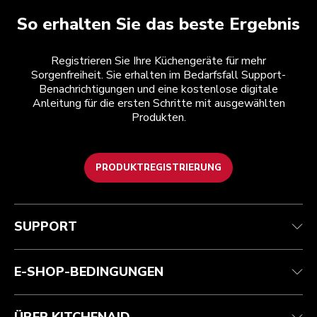
So erhalten Sie das beste Ergebnis
Registrieren Sie Ihre Küchengeräte für mehr
Sorgenfreiheit. Sie erhalten im Bedarfsfall Support-
Benachrichtigungen und eine kostenlose digitale
Anleitung für die ersten Schritte mit ausgewählten
Produkten.
PRODUKTREGISTRIERUNG
Kundenservice
Teilnahmebedingungen
Die Marke
Händlersuche
Verfolgen Sie Ihre Bestellung
Versand und Lieferung
Unsere Geschichte
SUPPORT
Garantie und Dokumente
Rückgaben und Erstattungen
Kontaktieren Sie uns.
Impressum
Häufig gestellte fragen
Erklärung zur Barrierefreiheit
ODR
E-SHOP-BEDINGUNGEN