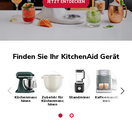
JETZT ENTDECKEN
Finden Sie Ihr KitchenAid Gerät
Küchenmasc
Zubehör für
Standmixer
Kaffeemasch
Hand
hinen
Küchenmasc
inen
hinen