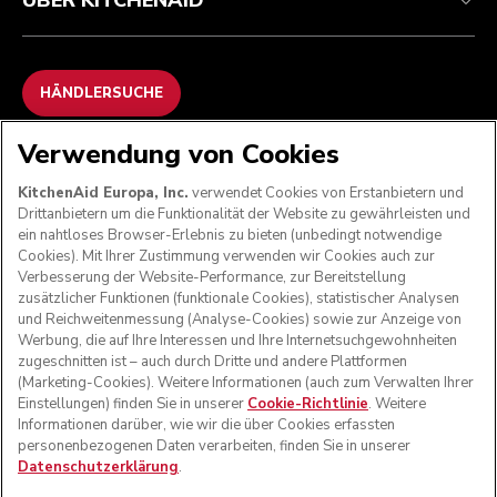
ÜBER KITCHENAID
HÄNDLERSUCHE
Verwendung von Cookies
WIR AKZEPTIEREN
KitchenAid Europa, Inc.
verwendet Cookies von Erstanbietern und
Drittanbietern um die Funktionalität der Website zu gewährleisten und
ein nahtloses Browser-Erlebnis zu bieten (unbedingt notwendige
Cookies). Mit Ihrer Zustimmung verwenden wir Cookies auch zur
FOLGEN SIE UNS
Verbesserung der Website-Performance, zur Bereitstellung
zusätzlicher Funktionen (funktionale Cookies), statistischer Analysen
und Reichweitenmessung (Analyse-Cookies) sowie zur Anzeige von
Werbung, die auf Ihre Interessen und Ihre Internetsuchgewohnheiten
zugeschnitten ist – auch durch Dritte und andere Plattformen
(Marketing-Cookies). Weitere Informationen (auch zum Verwalten Ihrer
Einstellungen) finden Sie in unserer
Cookie-Richtlinie
. Weitere
Informationen darüber, wie wir die über Cookies erfassten
personenbezogenen Daten verarbeiten, finden Sie in unserer
Datenschutzerklärung
.