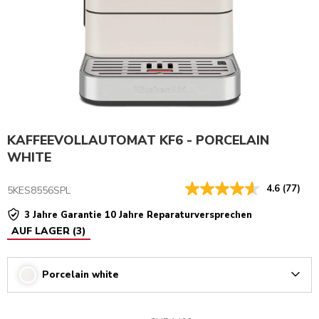
KAFFEEVOLLAUTOMAT KF6 - PORCELAIN
WHITE
4.6
(77)
5KES8556SPL
3 Jahre Garantie 10 Jahre Reparaturversprechen
AUF LAGER
(
3
)
Porcelain white
Arrow