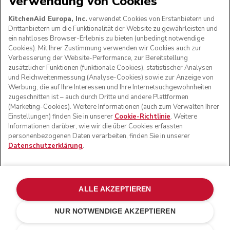
Verwendung von Cookies
FOLGEN SIE UNS
KitchenAid Europa, Inc.
verwendet Cookies von Erstanbietern und
Drittanbietern um die Funktionalität der Website zu gewährleisten und
ein nahtloses Browser-Erlebnis zu bieten (unbedingt notwendige
Cookies). Mit Ihrer Zustimmung verwenden wir Cookies auch zur
Verbesserung der Website-Performance, zur Bereitstellung
zusätzlicher Funktionen (funktionale Cookies), statistischer Analysen
und Reichweitenmessung (Analyse-Cookies) sowie zur Anzeige von
Werbung, die auf Ihre Interessen und Ihre Internetsuchgewohnheiten
zugeschnitten ist – auch durch Dritte und andere Plattformen
(Marketing-Cookies). Weitere Informationen (auch zum Verwalten Ihrer
Einstellungen) finden Sie in unserer
Cookie-Richtlinie
. Weitere
Informationen darüber, wie wir die über Cookies erfassten
© KitchenAid 2026 - Alle Rechte vorbehalten. KitchenAid
personenbezogenen Daten verarbeiten, finden Sie in unserer
und das Design der Küchenmaschine sind eingetragene
Datenschutzerklärung
.
Marken in den USA und in anderen Ländern.
Meine cookies verwalten
Datenschutzerklärung
Cookie-Erklärung
Andere Länder
Online-Schlichtung
ALLE AKZEPTIEREN
NUR NOTWENDIGE AKZEPTIEREN
Porcelain white
CHF 1499.-
IN DEN EINKAUFSWAGEN