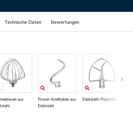
Technische Daten
Bewertungen
neebesen aus
Power-Knethaken aus
Edelstahl-Flachrührer
Sil
lstahl
Edelstahl
dop
Rü