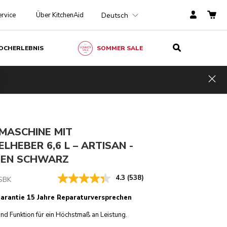
Deutsch
rvice
Über KitchenAid
OCHERLEBNIS
SOMMER SALE
Gusseisen schwarz
CHF 999.-
IN DEN EINKAUFSWAGEN
F 699.30
Inkl.
Kosten
Hid
gen
MwSt.
einsparen
CHF 299.70
MASCHINE MIT
LHEBER 6,6 L – ARTISAN -
SEN SCHWARZ
4.3
(538)
SBK
Garantie 15 Jahre Reparaturversprechen
nd Funktion für ein Höchstmaß an Leistung.