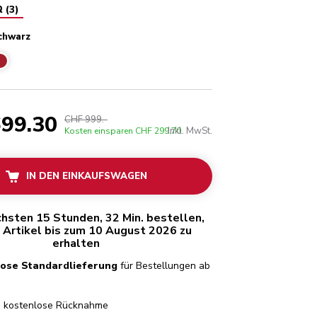
R
(
3
)
chwarz
schwarz
99.30
CHF 999.-
Inkl. MwSt.
Kosten einsparen
CHF 299.70
IN DEN EINKAUFSWAGEN
chsten 15 Stunden, 32 Min. bestellen,
 Artikel bis zum 10 August 2026 zu
erhalten
lose Standardlieferung
für Bestellungen ab
e
kostenlose Rücknahme