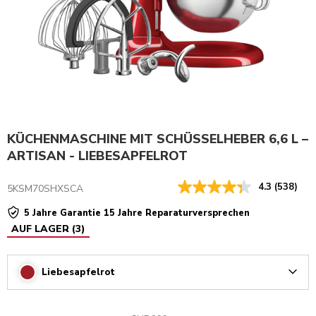
KÜCHENMASCHINE MIT SCHÜSSELHEBER 6,6 L –
ARTISAN - LIEBESAPFELROT
4.3
(538)
5KSM70SHXSCA
5 Jahre Garantie 15 Jahre Reparaturversprechen
AUF LAGER
(
3
)
Liebesapfelrot
Arrow