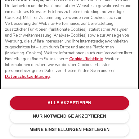
KitchenAid Europa, Inc.
verwendet Cookies von Erstanbietern und
Drittanbietern um die Funktionalität der Website zu gewährleisten und
ein nahtloses Browser-Erlebnis zu bieten (unbedingt notwendige
Cookies). Mit Ihrer Zustimmung verwenden wir Cookies auch zur
Verbesserung der Website-Performance, zur Bereitstellung
zusätzlicher Funktionen (funktionale Cookies), statistischer Analysen
und Reichweitenmessung (Analyse-Cookies) sowie zur Anzeige von
Werbung, die auf Ihre Interessen und Ihre Internetsuchgewohnheiten
zugeschnitten ist – auch durch Dritte und andere Plattformen
(Marketing-Cookies). Weitere Informationen (auch zum Verwalten Ihrer
Einstellungen) finden Sie in unserer
Cookie-Richtlinie
. Weitere
Informationen darüber, wie wir die über Cookies erfassten
personenbezogenen Daten verarbeiten, finden Sie in unserer
Datenschutzerklärung
.
ALLE AKZEPTIEREN
NUR NOTWENDIGE AKZEPTIEREN
Liebesapfelrot
CHF 999.-
IN DEN EINKAUFSWAGEN
CHF 699.30
Kosten
MEINE EINSTELLUNGEN FESTLEGEN
einsparen
CHF 299.70