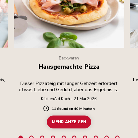
Backwaren
Hausgemachte Pizza
is,
Le
Dieser Pizzateig mit langer Gehzeit erfordert
etwas Liebe und Geduld, aber das Ergebnis ist
die Mühe wert.
KitchenAid Koch - 21 Mai 2026
11 Stunden 40 Minuten
Duration
MEHR ANZEIGEN