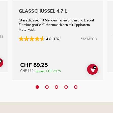
GLASSCHÜSSEL 4,7 L
Glasschüssel mit Mengenmarkierungen und Deckel
für mittelgroße Küchenmaschinen mit kippbarem
Motorkopf.
HM
5KSM5GB
4.6
(182)
+
CHF 89.25
ADD TO CART
+
CHF 119.-
ADD TO C
Sparen
CHF 29.75