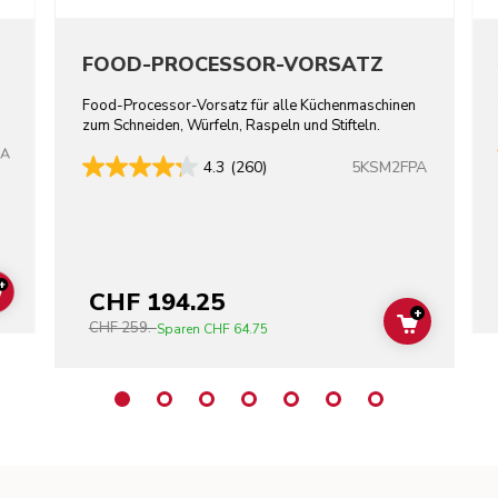
FOOD-PROCESSOR-VORSATZ
Food-Processor-Vorsatz für alle Küchenmaschinen
zum Schneiden, Würfeln, Raspeln und Stifteln.
CA
5KSM2FPA
4.3
(260)
+
CHF 194.25
ADD TO CART
+
CHF 259.-
ADD TO C
Sparen
CHF 64.75