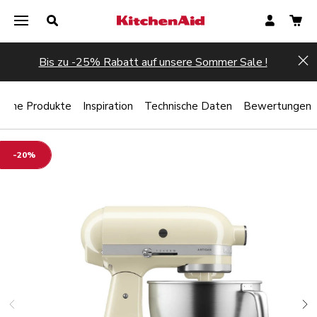
Bis zu -25% Rabatt auf unsere Sommer Sale !
Hi
liche Produkte
Inspiration
Technische Daten
Bewertungen
-20%