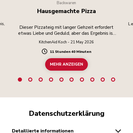
Backwaren
Hausgemachte Pizza
is,
Le
Dieser Pizzateig mit langer Gehzeit erfordert
etwas Liebe und Geduld, aber das Ergebnis ist
die Mühe wert.
KitchenAid Koch - 21 May 2026
11 Stunden 40 Minuten
Duration
MEHR ANZEIGEN
Datenschutzerklärung
detaillierte informationen