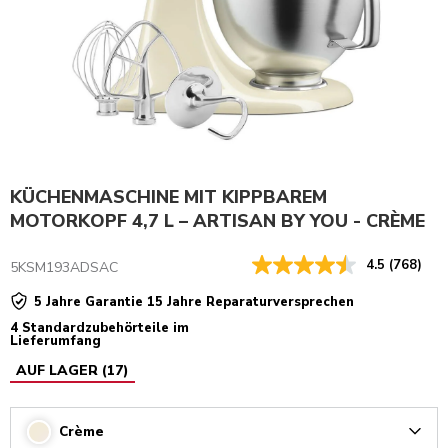
KÜCHENMASCHINE MIT KIPPBAREM
MOTORKOPF 4,7 L – ARTISAN BY YOU - CRÈME
4.5
(768)
5KSM193ADSAC
5 Jahre Garantie 15 Jahre Reparaturversprechen
4 Standardzubehörteile im
Lieferumfang
AUF LAGER
(
17
)
Crème
Arrow