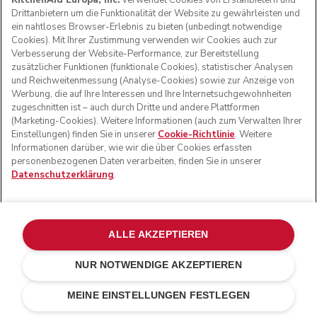
KitchenAid Europa, Inc.
verwendet Cookies von Erstanbietern und
Drittanbietern um die Funktionalität der Website zu gewährleisten und
ein nahtloses Browser-Erlebnis zu bieten (unbedingt notwendige
Cookies). Mit Ihrer Zustimmung verwenden wir Cookies auch zur
Verbesserung der Website-Performance, zur Bereitstellung
zusätzlicher Funktionen (funktionale Cookies), statistischer Analysen
und Reichweitenmessung (Analyse-Cookies) sowie zur Anzeige von
Werbung, die auf Ihre Interessen und Ihre Internetsuchgewohnheiten
zugeschnitten ist – auch durch Dritte und andere Plattformen
(Marketing-Cookies). Weitere Informationen (auch zum Verwalten Ihrer
Einstellungen) finden Sie in unserer
Cookie-Richtlinie
. Weitere
Informationen darüber, wie wir die über Cookies erfassten
personenbezogenen Daten verarbeiten, finden Sie in unserer
Datenschutzerklärung
.
Mit einer Gravur personalisieren
CHF 20.-
Ihre Gravur (0/24)
ALLE AKZEPTIEREN
NUR NOTWENDIGE AKZEPTIEREN
Crème
CHF 699.-
IN DEN EINKAUFSWAGEN
MEINE EINSTELLUNGEN FESTLEGEN
CHF 559.20
Kosten
einsparen
CHF 139.80