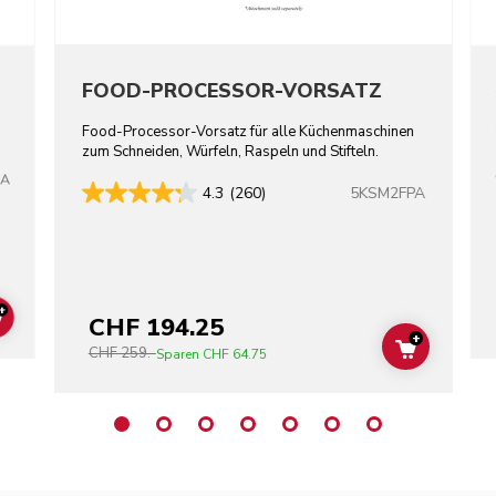
FOOD-PROCESSOR-VORSATZ
Food-Processor-Vorsatz für alle Küchenmaschinen
zum Schneiden, Würfeln, Raspeln und Stifteln.
CA
5KSM2FPA
4.3
(260)
+
CHF 194.25
ADD TO CART
+
CHF 259.-
ADD TO C
Sparen
CHF 64.75