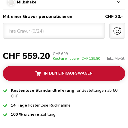
Milkshake
Arrow
Mit einer Gravur personalisieren
CHF 20.-
Ihre Gravur (0/24)
CHF 559.20
CHF 699.-
Inkl. MwSt.
Kosten einsparen
CHF 139.80
IN DEN EINKAUFSWAGEN
Checked
Kostenlose Standardlieferung
für Bestellungen ab 50
CHF
Checked
14 Tage
kostenlose Rücknahme
Checked
100 % sichere
Zahlung