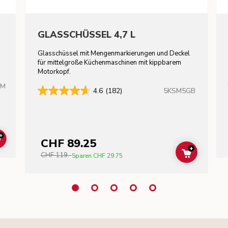
GLASSCHÜSSEL 4,7 L
Glasschüssel mit Mengenmarkierungen und Deckel
für mittelgroße Küchenmaschinen mit kippbarem
Motorkopf.
HM
5KSM5GB
4.6
(182)
+
CHF 89.25
ADD TO CART
+
CHF 119.-
ADD TO C
Sparen
CHF 29.75