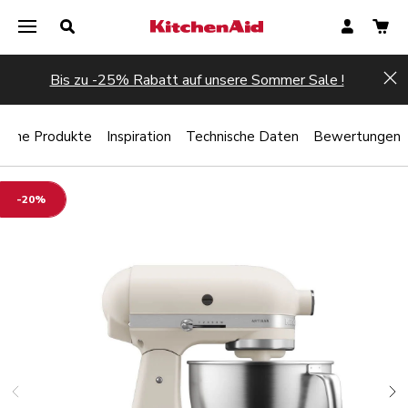
Bis zu -25% Rabatt auf unsere Sommer Sale !
Hi
liche Produkte
Inspiration
Technische Daten
Bewertungen
-20%