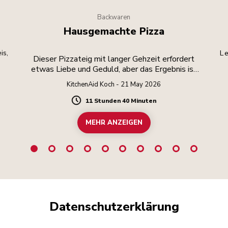
Backwaren
Hausgemachte Pizza
is,
Le
Dieser Pizzateig mit langer Gehzeit erfordert
etwas Liebe und Geduld, aber das Ergebnis ist
die Mühe wert.
KitchenAid Koch - 21 May 2026
11 Stunden 40 Minuten
Duration
MEHR ANZEIGEN
Datenschutzerklärung