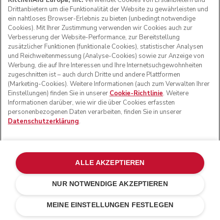
KitchenAid Europa, Inc.
verwendet Cookies von Erstanbietern und
Drittanbietern um die Funktionalität der Website zu gewährleisten und
ein nahtloses Browser-Erlebnis zu bieten (unbedingt notwendige
Cookies). Mit Ihrer Zustimmung verwenden wir Cookies auch zur
Verbesserung der Website-Performance, zur Bereitstellung
zusätzlicher Funktionen (funktionale Cookies), statistischer Analysen
und Reichweitenmessung (Analyse-Cookies) sowie zur Anzeige von
Werbung, die auf Ihre Interessen und Ihre Internetsuchgewohnheiten
zugeschnitten ist – auch durch Dritte und andere Plattformen
(Marketing-Cookies). Weitere Informationen (auch zum Verwalten Ihrer
Einstellungen) finden Sie in unserer
Cookie-Richtlinie
. Weitere
Informationen darüber, wie wir die über Cookies erfassten
personenbezogenen Daten verarbeiten, finden Sie in unserer
Datenschutzerklärung
.
Mit einer Gravur personalisieren
CHF 20.-
Ihre Gravur (0/24)
ALLE AKZEPTIEREN
NUR NOTWENDIGE AKZEPTIEREN
Milkshake
CHF 699.-
IN DEN EINKAUFSWAGEN
MEINE EINSTELLUNGEN FESTLEGEN
CHF 559.20
Kosten
einsparen
CHF 139.80