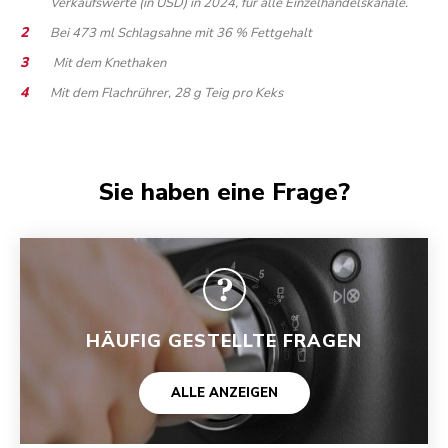
Verkaufswerte (in USD) in 2024, für alle Einzelhandelskanäle.
Bei 473 ml Schlagsahne mit 36 % Fettgehalt
Mit dem Knethaken
Mit dem Flachrührer, 28 g Teig pro Keks
Sie haben eine Frage?
HÄUFIG GESTELLTE FRAGEN
ALLE ANZEIGEN