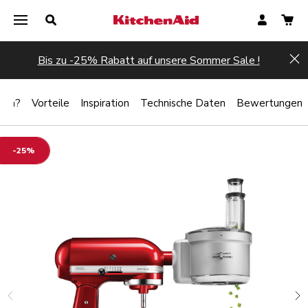
Bis zu -25% Rabatt auf unsere Sommer Sale !
Hi
lten?
Vorteile
Inspiration
Technische Daten
Bewertungen
-25%