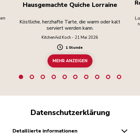
R
Hausgemachte Quiche Lorraine
zen
Lo
Köstliche, herzhafte Tarte, die warm oder kalt
r
serviert werden kann.
a
KitchenAid Koch - 21 Mai 2026
1 Stunde
Duration
MEHR ANZEIGEN
Datenschutzerklärung
detaillierte informationen