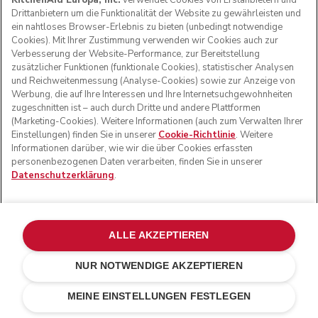
KitchenAid Europa, Inc.
verwendet Cookies von Erstanbietern und
Drittanbietern um die Funktionalität der Website zu gewährleisten und
ein nahtloses Browser-Erlebnis zu bieten (unbedingt notwendige
Cookies). Mit Ihrer Zustimmung verwenden wir Cookies auch zur
Verbesserung der Website-Performance, zur Bereitstellung
zusätzlicher Funktionen (funktionale Cookies), statistischer Analysen
und Reichweitenmessung (Analyse-Cookies) sowie zur Anzeige von
Werbung, die auf Ihre Interessen und Ihre Internetsuchgewohnheiten
zugeschnitten ist – auch durch Dritte und andere Plattformen
(Marketing-Cookies). Weitere Informationen (auch zum Verwalten Ihrer
Einstellungen) finden Sie in unserer
Cookie-Richtlinie
. Weitere
Informationen darüber, wie wir die über Cookies erfassten
personenbezogenen Daten verarbeiten, finden Sie in unserer
Datenschutzerklärung
.
Kostenlose Standardlieferung für Bestellungen ab 50
ALLE AKZEPTIEREN
CHF
NUR NOTWENDIGE AKZEPTIEREN
14 Tage kostenlose Rücknahme
CHF 259.-
CHF 194.25
IN DEN EINKAUFSWAGEN
Kosten
100 % sichere Zahlung
MEINE EINSTELLUNGEN FESTLEGEN
einsparen
CHF 64.75