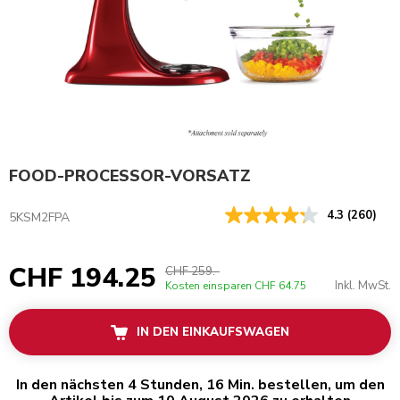
FOOD-PROCESSOR-VORSATZ
4.3
(260)
5KSM2FPA
CHF 194.25
CHF 259.-
Inkl. MwSt.
Kosten einsparen
CHF 64.75
IN DEN EINKAUFSWAGEN
In den nächsten 4 Stunden, 16 Min. bestellen, um den