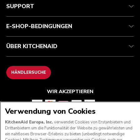
Verfolgen Sie Ihre Bestellung
Versand und Lieferung
Unsere Geschichte
SUPPORT
Garantie und Dokumente
Rückgaben und Erstattungen
Kontaktieren Sie uns.
Impressum
Häufig gestellte fragen
Erklärung zur Barrierefreiheit
ODR
E-SHOP-BEDINGUNGEN
ÜBER KITCHENAID
HÄNDLERSUCHE
WIR AKZEPTIEREN
Verwendung von Cookies
FOLGEN SIE UNS
KitchenAid Europa, Inc.
verwendet Cookies von Erstanbietern und
Drittanbietern um die Funktionalität der Website zu gewährleisten und
ein nahtloses Browser-Erlebnis zu bieten (unbedingt notwendige