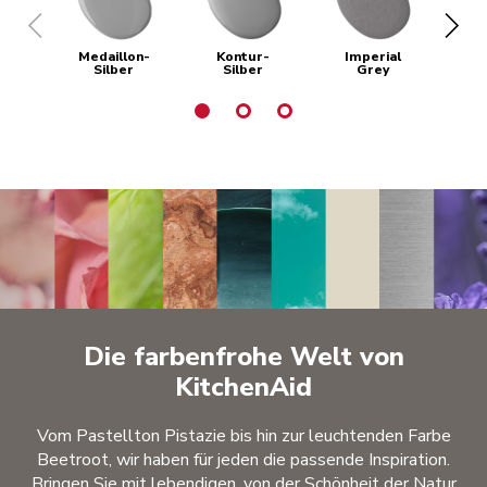
Medaillon-
Kontur-
Imperial
Du
Silber
Silber
Grey
Die farbenfrohe Welt von
KitchenAid
Vom Pastellton Pistazie bis hin zur leuchtenden Farbe
Beetroot, wir haben für jeden die passende Inspiration.
Bringen Sie mit lebendigen, von der Schönheit der Natur