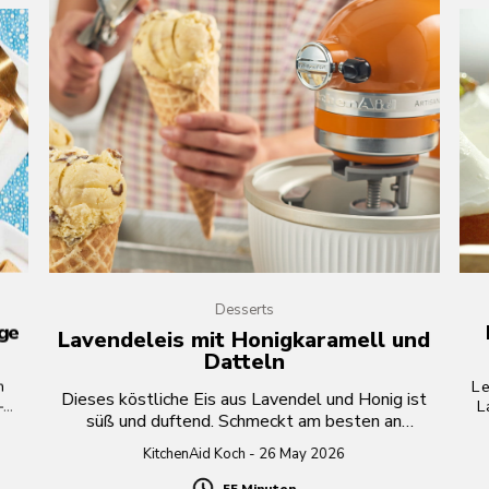
Desserts
nge
Lavendeleis mit Honigkaramell und
Datteln
n
Le
Dieses köstliche Eis aus Lavendel und Honig ist
L
süß und duftend. Schmeckt am besten an
ner
sonnigen Sommernachmittagen.
n
KitchenAid Koch - 26 May 2026
55 Minuten