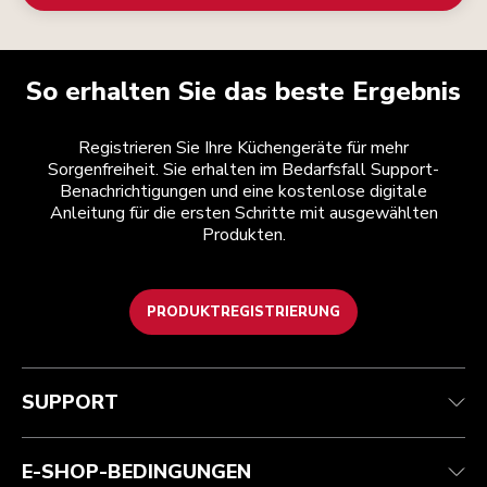
So erhalten Sie das beste Ergebnis
Registrieren Sie Ihre Küchengeräte für mehr
Sorgenfreiheit. Sie erhalten im Bedarfsfall Support-
Benachrichtigungen und eine kostenlose digitale
Anleitung für die ersten Schritte mit ausgewählten
Produkten.
PRODUKTREGISTRIERUNG
Kundenservice
Teilnahmebedingungen
Die Marke
Händlersuche
Verfolgen Sie Ihre Bestellung
Versand und Lieferung
Unsere Geschichte
SUPPORT
Garantie und Dokumente
Rückgaben und Erstattungen
Kontaktieren Sie uns.
Impressum
Häufig gestellte fragen
Erklärung zur Barrierefreiheit
ODR
E-SHOP-BEDINGUNGEN