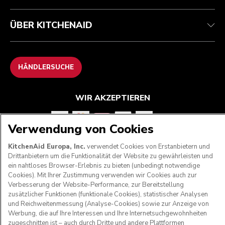
ÜBER KITCHENAID
HÄNDLERSUCHE
WIR AKZEPTIEREN
Verwendung von Cookies
FOLGEN SIE UNS
KitchenAid Europa, Inc.
verwendet Cookies von Erstanbietern und
Drittanbietern um die Funktionalität der Website zu gewährleisten und
ein nahtloses Browser-Erlebnis zu bieten (unbedingt notwendige
Cookies). Mit Ihrer Zustimmung verwenden wir Cookies auch zur
Verbesserung der Website-Performance, zur Bereitstellung
zusätzlicher Funktionen (funktionale Cookies), statistischer Analysen
und Reichweitenmessung (Analyse-Cookies) sowie zur Anzeige von
Werbung, die auf Ihre Interessen und Ihre Internetsuchgewohnheiten
zugeschnitten ist – auch durch Dritte und andere Plattformen