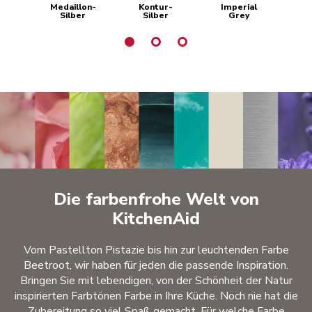
Medaillon-
Kontur-
Imperial
Du
Silber
Silber
Grey
Die farbenfrohe Welt von
KitchenAid
Vom Pastellton Pistazie bis hin zur leuchtenden Farbe
Beetroot, wir haben für jeden die passende Inspiration.
Bringen Sie mit lebendigen, von der Schönheit der Natur
inspirierten Farbtönen Farbe in Ihre Küche. Noch nie hat die
Zubereitung so viel Spaß gemacht. Für welche Farbe