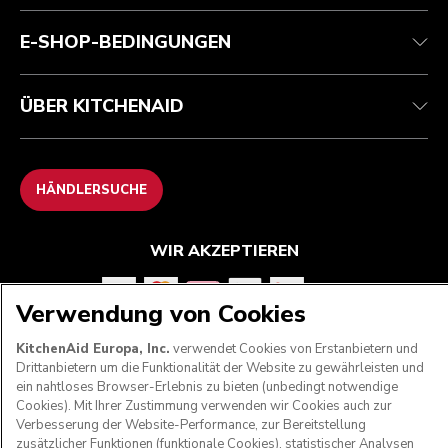
Häufig gestellte fragen
Erklärung zur Barrierefreiheit
ODR
E-SHOP-BEDINGUNGEN
ÜBER KITCHENAID
HÄNDLERSUCHE
WIR AKZEPTIEREN
Verwendung von Cookies
FOLGEN SIE UNS
KitchenAid Europa, Inc.
verwendet Cookies von Erstanbietern und
Drittanbietern um die Funktionalität der Website zu gewährleisten und
ein nahtloses Browser-Erlebnis zu bieten (unbedingt notwendige
Cookies). Mit Ihrer Zustimmung verwenden wir Cookies auch zur
Verbesserung der Website-Performance, zur Bereitstellung
zusätzlicher Funktionen (funktionale Cookies), statistischer Analysen