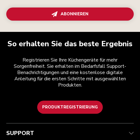
ABONNIEREN
So erhalten Sie das beste Ergebnis
Registrieren Sie Ihre Küchengeräte für mehr
Sorgenfreiheit. Sie erhalten im Bedarfsfall Support-
Benachrichtigungen und eine kostenlose digitale
Anleitung für die ersten Schritte mit ausgewählten
Produkten.
PRODUKTREGISTRIERUNG
Kundenservice
Teilnahmebedingungen
Die Marke
Händlersuche
Verfolgen Sie Ihre Bestellung
Versand und Lieferung
Unsere Geschichte
SUPPORT
Garantie und Dokumente
Rückgaben und Erstattungen
Kontaktieren Sie uns.
Impressum