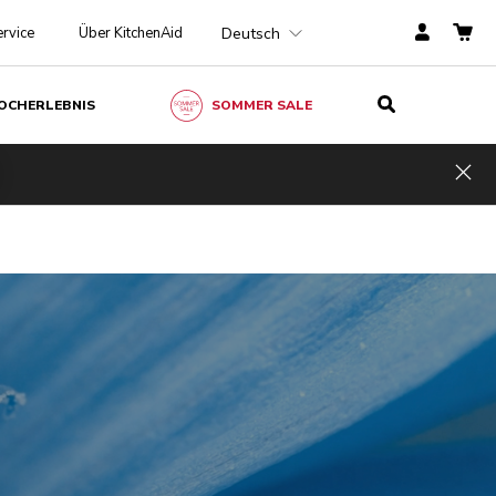
Deutsch
rvice
Über KitchenAid
OCHERLEBNIS
SOMMER SALE
Hid