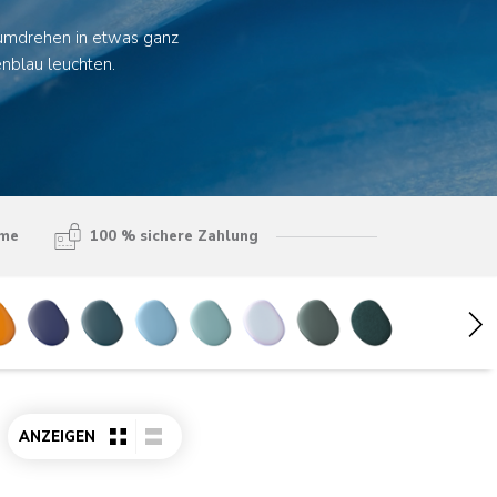
dumdrehen in etwas ganz
enblau leuchten.
hme
100 % sichere Zahlung
ANZEIGEN