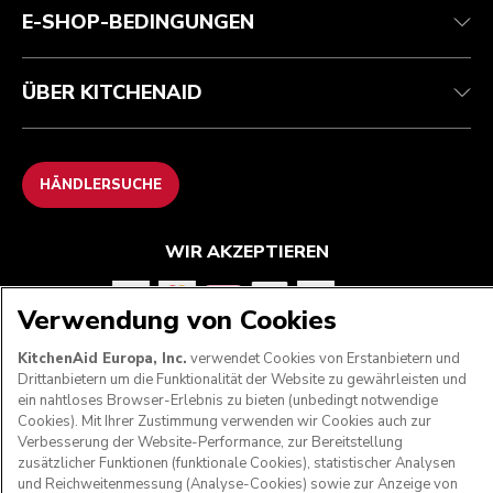
E-SHOP-BEDINGUNGEN
ÜBER KITCHENAID
HÄNDLERSUCHE
WIR AKZEPTIEREN
Verwendung von Cookies
FOLGEN SIE UNS
KitchenAid Europa, Inc.
verwendet Cookies von Erstanbietern und
Drittanbietern um die Funktionalität der Website zu gewährleisten und
ein nahtloses Browser-Erlebnis zu bieten (unbedingt notwendige
Cookies). Mit Ihrer Zustimmung verwenden wir Cookies auch zur
Verbesserung der Website-Performance, zur Bereitstellung
zusätzlicher Funktionen (funktionale Cookies), statistischer Analysen
und Reichweitenmessung (Analyse-Cookies) sowie zur Anzeige von