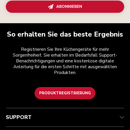
ABONNIEREN
So erhalten Sie das beste Ergebnis
Registrieren Sie Ihre Küchengeräte für mehr
Sorgenfreiheit. Sie erhalten im Bedarfsfall Support-
Benachrichtigungen und eine kostenlose digitale
Anleitung für die ersten Schritte mit ausgewählten
Produkten.
PRODUKTREGISTRIERUNG
Kundenservice
Teilnahmebedingungen
Die Marke
Händlersuche
Verfolgen Sie Ihre Bestellung
Versand und Lieferung
Unsere Geschichte
SUPPORT
Garantie und Dokumente
Rückgaben und Erstattungen
Kontaktieren Sie uns.
Impressum
Häufig gestellte fragen
Erklärung zur Barrierefreiheit
ODR