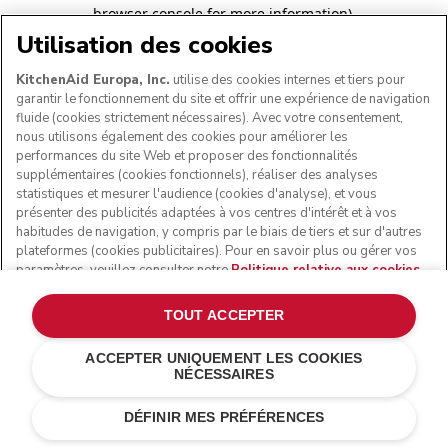
browser console for more information)
.
Utilisation des cookies
KitchenAid Europa, Inc.
utilise des cookies internes et tiers pour
garantir le fonctionnement du site et offrir une expérience de navigation
fluide (cookies strictement nécessaires). Avec votre consentement,
nous utilisons également des cookies pour améliorer les
performances du site Web et proposer des fonctionnalités
supplémentaires (cookies fonctionnels), réaliser des analyses
statistiques et mesurer l'audience (cookies d'analyse), et vous
présenter des publicités adaptées à vos centres d'intérêt et à vos
habitudes de navigation, y compris par le biais de tiers et sur d'autres
plateformes (cookies publicitaires). Pour en savoir plus ou gérer vos
paramètres, veuillez consulter notre
Politique relative aux cookies
.
Pour connaître la façon dont nous traitons les données personnelles
collectées via les cookies, veuillez consulter notre
Déclaration de
TOUT ACCEPTER
confidentialité
.
ACCEPTER UNIQUEMENT LES COOKIES
NÉCESSAIRES
DÉFINIR MES PRÉFÉRENCES