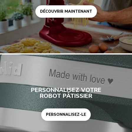
DÉCOUVRIR MAINTENANT
Personnalisez-le
PERSONNALISEZ VOTRE
ROBOT PÂTISSIER
PERSONNALISEZ-LE