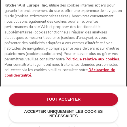
KitchenAid Europa, Inc.
utilise des cookies internes et tiers pour
garantir le fonctionnement du site et offrir une expérience de navigation
fluide (cookies strictement nécessaires). Avec votre consentement,
SUIVEZ-NOUS
nous utilisons également des cookies pour améliorer les
performances du site Web et proposer des fonctionnalités
supplémentaires (cookies fonctionnels), réaliser des analyses
statistiques et mesurer l'audience (cookies d'analyse), et vous
présenter des publicités adaptées à vos centres d'intérêt et à vos
habitudes de navigation, y compris par le biais de tiers et sur d'autres
plateformes (cookies publicitaires). Pour en savoir plus ou gérer vos
paramètres, veuillez consulter notre
Politique relative aux cookies
.
Pour connaître la façon dont nous traitons les données personnelles
collectées via les cookies, veuillez consulter notre
Déclaration de
confidentialité
.
© KitchenAid 2026 - Tous droits réservés. KitchenAid et la
forme du robot pâtissier multifonction sont des marques
commerciales aux États-Unis et ailleurs.
TOUT ACCEPTER
Gérer mes cookies
Politique de confidentialité
ACCEPTER UNIQUEMENT LES COOKIES
NÉCESSAIRES
Politique en matière de cookies
Autres pays
Résolution des litiges en ligne