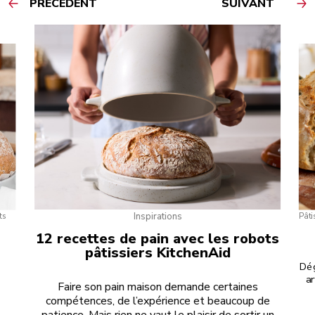
PRÉCÉDENT
SUIVANT
GO TO DETAIL PAGE
GO T
Inspirations
ts
Pâti
12 recettes de pain avec les robots
pâtissiers KitchenAid
Dég
ar
Faire son pain maison demande certaines
compétences, de l’expérience et beaucoup de
patience. Mais rien ne vaut le plaisir de sortir un