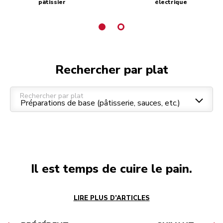
pâtissier
électrique
pl
Préparations de base (pâtisserie, sauces, etc.)
Apéritif (sauces froides, amuse-bouche, etc.)
Entrées (froides et chaudes)
Plat principal (viande, volaille, etc.)
Desserts
Petit déjeuner / brunch
Boissons
Rechercher par plat
Rechercher par plat
Il est temps de cuire le pain.
LIRE PLUS D’ARTICLES