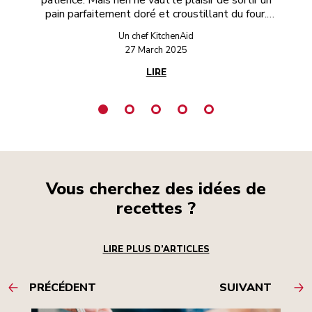
pain parfaitement doré et croustillant du four.
N’importe quel boulanger pourra le confirmer.
Un chef KitchenAid
Envie de mieux réussir à préparer le pain ? Ou de
27 March 2025
commencer à en faire ? Relevez le défi avec ces
12 recettes de pain à faire avec des robots
LIRE
pâtissiers KitchenAid.
Vous cherchez des idées de
recettes ?
LIRE PLUS D’ARTICLES
PRÉCÉDENT
SUIVANT