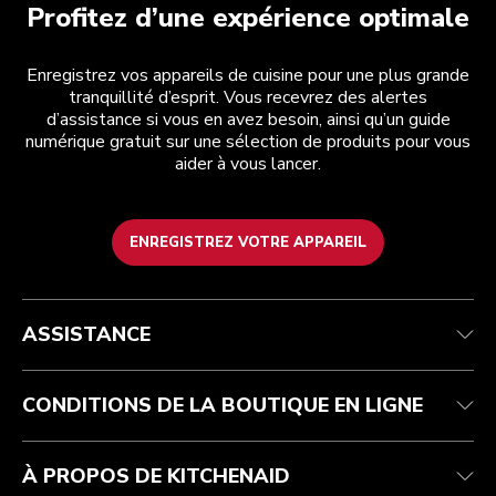
Profitez d’une expérience optimale
Enregistrez vos appareils de cuisine pour une plus grande
tranquillité d’esprit. Vous recevrez des alertes
d’assistance si vous en avez besoin, ainsi qu’un guide
numérique gratuit sur une sélection de produits pour vous
aider à vous lancer.
ENREGISTREZ VOTRE APPAREIL
Service après-vente
Conditions générales de vente
La marque
Trouver une boutique
Suivez votre commande
Expédition et livraison
Notre histoire
ASSISTANCE
Garantie et documents
Retours et remboursements
Contactez-nous
Imprint
FAQ
Déclaration d’accessibilité
ODR
CONDITIONS DE LA BOUTIQUE EN LIGNE
À PROPOS DE KITCHENAID