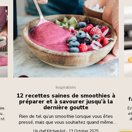
Inspirations
12 recettes saines de smoothies à
f
préparer et à savourer jusqu’à la
dernière goutte
re.
En
ut
et
Rien de tel qu’un smoothie lorsque vous êtes
est
d
pressé, mais que vous souhaitez quand même
lus
A
manger équilibré. C’est un moyen rapide et facile
yer
Un chef KitchenAid - 13 October 2025