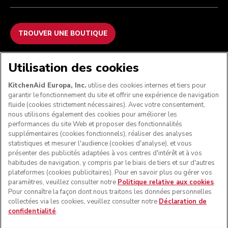
TROUVER UNE BOUTIQUE
NOUS ACCEPTONS
Utilisation des cookies
KitchenAid Europa, Inc.
utilise des cookies internes et tiers pour
garantir le fonctionnement du site et offrir une expérience de navigation
fluide (cookies strictement nécessaires). Avec votre consentement,
SUIVEZ-NOUS
nous utilisons également des cookies pour améliorer les
performances du site Web et proposer des fonctionnalités
supplémentaires (cookies fonctionnels), réaliser des analyses
statistiques et mesurer l'audience (cookies d'analyse), et vous
présenter des publicités adaptées à vos centres d'intérêt et à vos
habitudes de navigation, y compris par le biais de tiers et sur d'autres
plateformes (cookies publicitaires). Pour en savoir plus ou gérer vos
paramètres, veuillez consulter notre
Politique relative aux cookies
.
Pour connaître la façon dont nous traitons les données personnelles
collectées via les cookies, veuillez consulter notre
Déclaration de
confidentialité
.