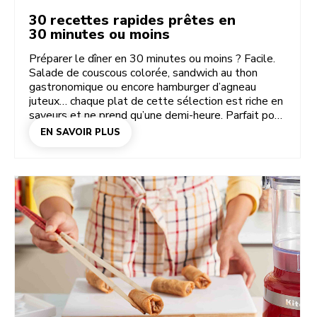
30 recettes rapides prêtes en
30 minutes ou moins
Préparer le dîner en 30 minutes ou moins ? Facile.
Salade de couscous colorée, sandwich au thon
gastronomique ou encore hamburger d’agneau
juteux… chaque plat de cette sélection est riche en
saveurs et ne prend qu’une demi-heure. Parfait pour
les soirs de semaine chargés, les pauses déjeuner
EN SAVOIR PLUS
express, les brunchs improvisés ou tout moment où
vous voulez bien manger, rapidement. Le secret ?
Une préparation astucieuse et les bons outils. Avec
vos appareils KitchenAid pour trancher, hacher,
mélanger et mixer, vous sautez l’étape « pourquoi
ça prend autant de temps » et passez directement
à la partie amusante.