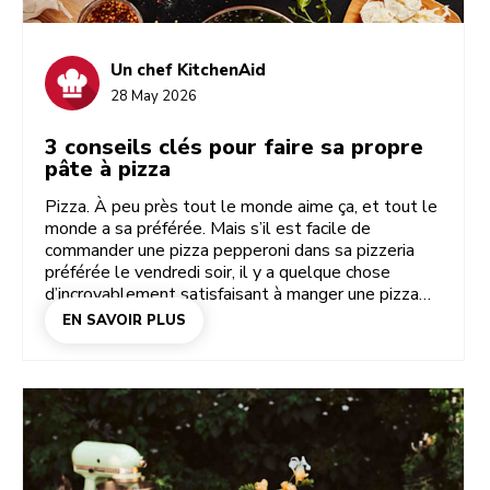
Un chef KitchenAid
28 May 2026
3 conseils clés pour faire sa propre
pâte à pizza
Pizza. À peu près tout le monde aime ça, et tout le
monde a sa préférée. Mais s’il est facile de
commander une pizza pepperoni dans sa pizzeria
préférée le vendredi soir, il y a quelque chose
d’incroyablement satisfaisant à manger une pizza
que l’on a préparée soi-même. Vous voulez préparer
EN SAVOIR PLUS
chez vous une pizza digne d’un restaurant ? Gardez
à l’esprit ces trois conseils clés et laissez votre
robot pâtissier multifonction KitchenAid faire une
partie du travail à votre place.