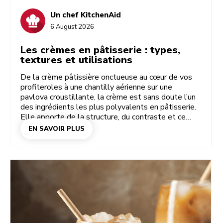
Un chef KitchenAid
6 August 2026
Les crèmes en pâtisserie : types,
textures et utilisations
De la crème pâtissière onctueuse au cœur de vos
profiteroles à une chantilly aérienne sur une
pavlova croustillante, la crème est sans doute l’un
des ingrédients les plus polyvalents en pâtisserie.
Elle apporte de la structure, du contraste et ce
côté gourmand que vous aimez tant dans un
EN SAVOIR PLUS
dessert. Certaines sont légères et délicates.
D’autres sont épaisses et suffisamment stables
pour être pochées, montées en couches ou
utilisées en glaçage. Ici, vous apprendrez comment
chaque crème fonctionne, dans quel cas l’utiliser et
comment réussir sa texture à tous les coups.