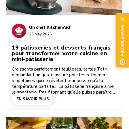
ABONNEZ-VOUS
Un chef KitchenAid
29 May 2026
19 pâtisseries et desserts français
pour transformer votre cuisine en
mini-pâtisserie
Croissants parfaitement feuilletés, tartes Tatin
demandant un geste assuré pour les retourner,
madeleines qui ne révèlent leur bosse qu’à la
température parfaite… La pâtisserie française aime
le spectacle. Pas étonnant qu’elle puisse paraître
intimidante. Mais une fois que vous maîtrisez les
EN SAVOIR PLUS
bases, vous vous rendrez compte qu’elle est bien
plus accessible qu’elle n’en a l’air. Une tarte par-ci,
un chou par-là, et votre cuisine commence à prendre
des airs parisiens.