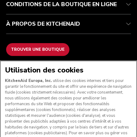
CONDITIONS DE LA BOUTIQUE EN LIGNE
À PROPOS DE KITCHENAID
TROUVER UNE BOUTIQUE
NOUS ACCEPTONS
Utilisation des cookies
KitchenAid Europa, Inc.
utilise des cookies internes et tiers pour
garantir le fonctionnement du site et offrir une expérience de navigation
fluide (cookies strictement nécessaires). Avec votre consentement,
SUIVEZ-NOUS
nous utilisons également des cookies pour améliorer les
performances du site Web et proposer des fonctionnalités
supplémentaires (cookies fonctionnels), réaliser des analyses
statistiques et mesurer l'audience (cookies d'analyse), et vous
présenter des publicités adaptées à vos centres d'intérêt et à vos
habitudes de navigation, y compris par le biais de tiers et sur d'autres
plateformes (cookies publicitaires). Pour en savoir plus ou gérer vos