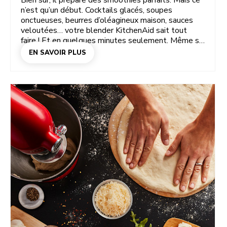
Bien sûr, il prépare des smoothies parfaits. Mais ce
n’est qu’un début. Cocktails glacés, soupes
onctueuses, beurres d’oléagineux maison, sauces
veloutées… votre blender KitchenAid sait tout
faire ! Et en quelques minutes seulement. Même s’il
fait le gros du travail, vous gardez la main sur la
EN SAVOIR PLUS
texture. À tout moment. Curieux de découvrir tout
ce que votre blender peut faire ? Découvrez ces
30 recettes au blender et vous vous demanderez
comment vous avez pu cuisiner sans lui.