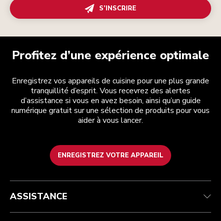
S’INSCRIRE
Profitez d’une expérience optimale
Enregistrez vos appareils de cuisine pour une plus grande
tranquillité d’esprit. Vous recevrez des alertes
d’assistance si vous en avez besoin, ainsi qu’un guide
numérique gratuit sur une sélection de produits pour vous
aider à vous lancer.
ENREGISTREZ VOTRE APPAREIL
Service après-vente
Conditions générales de vente
La marque
Trouver une boutique
Suivez votre commande
Expédition et livraison
Notre histoire
ASSISTANCE
Garantie et documents
Retours et remboursements
Contactez-nous
Imprint
FAQ
Déclaration d’accessibilité
ODR