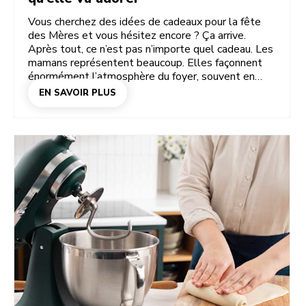
Vous cherchez des idées de cadeaux pour la fête
des Mères et vous hésitez encore ? Ça arrive.
Après tout, ce n’est pas n’importe quel cadeau. Les
mamans représentent beaucoup. Elles façonnent
énormément l’atmosphère du foyer, souvent en
toute discrétion. Alors oui, c’est un cadeau
EN SAVOIR PLUS
important. Les meilleurs cadeaux pour la fête des
Mères ? Pas besoin d’en faire trop. Juste de bien
choisir. On les trouve dans l’attention portée aux
petites choses. Son rituel café du matin, ses
créations de pâtisserie du dimanche, son faible pour
les soirées pizza… Offrez à votre mère quelque
chose qui correspond à cette facette de sa
personnalité, et ce sera bien plus qu’un cadeau
utile : ce sera un cadeau qui la fait se sentir
comprise. Et oui, vous en trouverez quelques-uns ici.