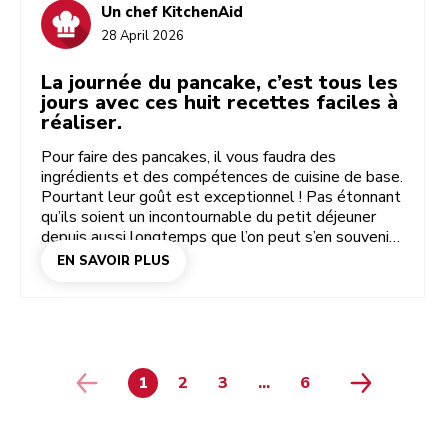
Un chef KitchenAid
28 April 2026
La journée du pancake, c’est tous les
jours avec ces huit recettes faciles à
réaliser.
Pour faire des pancakes, il vous faudra des
ingrédients et des compétences de cuisine de base.
Pourtant leur goût est exceptionnel ! Pas étonnant
qu’ils soient un incontournable du petit déjeuner
depuis aussi longtemps que l’on peut s’en souvenir.
Vous avez envie de pancakes moelleux à
EN SAVOIR PLUS
l’américaine ? Ou cherchez-vous la recette de
crêpes françaises parfaites ? Chacune de ces huit
délicieuses recettes vous donnera envie de chauffer
votre poêle. Et si vous utilisez les bons ustensiles,
vous en obtiendrez une grande pile en un rien de
temps. Munissez-vous de votre blender KitchenAid
1
2
3
...
6
page 4
page 5
PAGE
PAGE
PAGE
PAGE
ou de votre mixeur plongeant pour préparer
rapidement une pâte homogène, ou associez votre
robot pâtissier multifonction KitchenAid pour que