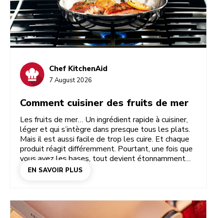
Chef KitchenAid
7 August 2026
Comment cuisiner des fruits de mer
Les fruits de mer… Un ingrédient rapide à cuisiner,
léger et qui s’intègre dans presque tous les plats.
Mais il est aussi facile de trop les cuire. Et chaque
produit réagit différemment. Pourtant, une fois que
vous avez les bases, tout devient étonnamment
simple. Il faut savoir quel produit de la mer choisir,
EN SAVOIR PLUS
comment le préparer et à quel moment le retirer du
feu. Maîtrisez ceci et vous obtiendrez une texture
parfaite, éviterez les crevettes caoutchouteuses et
gagnerez en assurance pour réussir tous vos plats
de fruits de mer. Ces conseils et recettes sont là