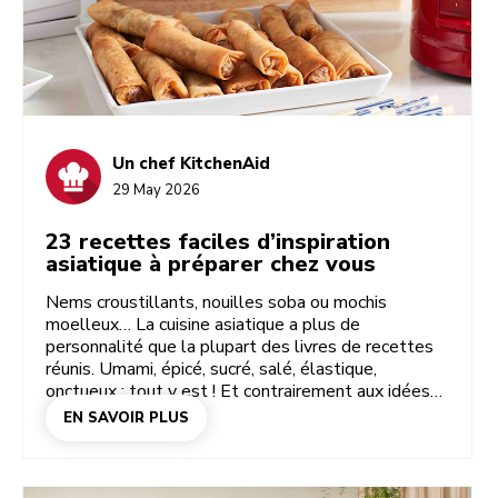
Un chef KitchenAid
29 May 2026
23 recettes faciles d’inspiration
asiatique à préparer chez vous
Nems croustillants, nouilles soba ou mochis
moelleux… La cuisine asiatique a plus de
personnalité que la plupart des livres de recettes
réunis. Umami, épicé, sucré, salé, élastique,
onctueux : tout y est ! Et contrairement aux idées
reçues, pas besoin de commander pour profiter de
EN SAVOIR PLUS
toutes ces saveurs. Vous pouvez facilement
cuisiner ces plats vous-même. Avec quelques
achats pour votre garde-manger et les bons