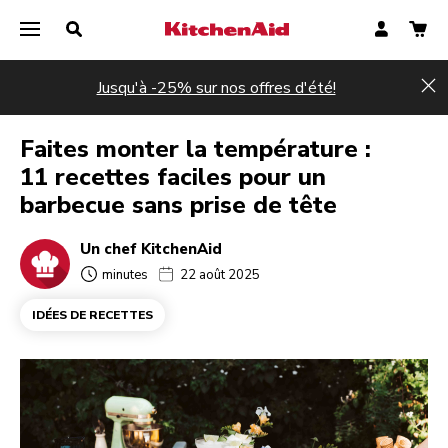
Jusqu'à -25% sur nos offres d'été!
Hi
Faites monter la température :
11 recettes faciles pour un
barbecue sans prise de tête
Un chef KitchenAid
minutes
22 août 2025
IDÉES DE RECETTES