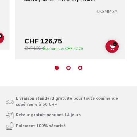
saucisse pour tous les robots pâtissiers.
5KSMMGA
+
CHF 126,75
ADD TO CART
+
CHF 169.-
ADD TO C
Économisez
CHF 42,25
Livraison standard gratuite pour toute commande
supérieure à 50 CHF
Retour gratuit pendant 14 jours
Paiement 100% sécurisé