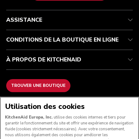
Service après-vente
Conditions générales de vente
La marque
Trouver une boutique
Suivez votre commande
Expédition et livraison
Notre histoire
ASSISTANCE
Garantie et documents
Retours et remboursements
Contactez-nous
Imprint
FAQ
Déclaration d’accessibilité
ODR
CONDITIONS DE LA BOUTIQUE EN LIGNE
À PROPOS DE KITCHENAID
TROUVER UNE BOUTIQUE
NOUS ACCEPTONS
Utilisation des cookies
KitchenAid Europa, Inc.
utilise des cookies internes et tiers pour
garantir le fonctionnement du site et offrir une expérience de navigation
fluide (cookies strictement nécessaires). Avec votre consentement,
SUIVEZ-NOUS
nous utilisons également des cookies pour améliorer les