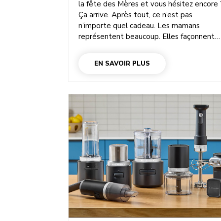
la fête des Mères et vous hésitez encore 
Ça arrive. Après tout, ce n’est pas
n’importe quel cadeau. Les mamans
représentent beaucoup. Elles façonnent
énormément l’atmosphère du foyer,
souvent en toute discrétion. Alors oui,
EN SAVOIR PLUS
c’est un cadeau important. Les meilleurs
cadeaux pour la fête des Mères ? Pas
besoin d’en faire trop. Juste de bien choisir
On les trouve dans l’attention portée aux
petites choses. Son rituel café du matin,
ses créations de pâtisserie du dimanche,
son faible pour les soirées pizza… Offrez à
votre mère quelque chose qui correspond
à cette facette de sa personnalité, et ce
sera bien plus qu’un cadeau utile : ce sera
un cadeau qui la fait se sentir comprise. Et
oui, vous en trouverez quelques-uns ici.