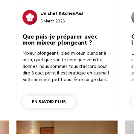
Un chef KitchenAid
6 March 2026
Que puis-je préparer avec
mon mixeur plongeant ?
Mixeur plongeant, pied mixeur, blender à
L
main, quel que soit le nom que vous lui
s
s
donnez, nous sommes tous d’accord pour
s
dire à quel point il est pratique en cuisine !
e
Suffisamment petit pour être rangé dans
a
votre placard, dans un tiroir ou sur votre
f
plan de travail. Suffisamment léger pour
C
être sorti à tout moment. Si vous en
p
EN SAVOIR PLUS
possédez déjà un ou si vous envisagez d’en
à
acheter un, vous vous demandez peut-être
e
ce que l’on peut faire exactement avec un
mixeur plongeant. Regardons cela de plus
près et découvrons également de