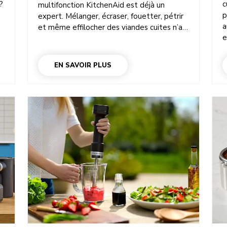
?
c
multifonction KitchenAid est déjà un
p
expert. Mélanger, écraser, fouetter, pétrir
a
et même effilocher des viandes cuites n’a
e
jamais été aussi simple grâce à ses
r
accessoires inclus : le batteur, le fouet et
n
le crochet pétrisseur. Et ce n’est pas tout !
EN SAVOIR PLUS
v
Tous les types d’accessoires pour robot
r
pâtissier multifonction ont été conçus pour
.
p
s’attacher directement sur le moyeu de
p
fixation. Plusieurs bols uniques sont aussi
i
disponibles. Transformez votre fidèle
v
robot pâtissier KitchenAid en hachoir à
f
viande, presse-pâtes, accessoire à farcir les
i
saucisses, machine à râper la glace,
tranche-légumes et bien plus encore.
Découvrons quelques-unes de ces
extensions populaires, pour des
possibilités infinies. Voici un aperçu de nos
ingénieuses extensions, qui vous
permettront de tout faire vous-même.