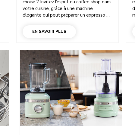
choisir ? Invitez l’esprit du coffee shop dans
m
votre cuisine, grâce à une machine
d
élégante qui peut préparer un expresso ou
r
un flat white en quelques instants. Vous
r
devez choisir une machine à expresso
d
EN SAVOIR PLUS
domestique qui convient à vos préférences
q
t
gustatives et à l’espace disponible, afin
m
d’obtenir la meilleure combinaison possible
d
entre flexibilité, commodité et qualité du
t
café. Découvrez la différence entre les
d
machines à expresso semi-automatiques
i
et automatiques (parfois appelées « super-
c
automatiques ») pour trouver le modèle
i
u
idéal.
m
e
h