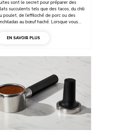
uites sont le secret pour préparer des
lats succulents tels que des tacos, du chili
u poulet, de l’effiloché de porc ou des
nchiladas au bœuf haché. Lorsque vous
egardez des recettes de viande hachée,
’oubliez pas que vous pouvez utiliser
EN SAVOIR PLUS
otre robot pâtissier multifonction pour les
éaliser. Oui, ce robot polyvalent fait bien
lus que mélanger, fouetter et faire des
âtisseries. Le batteur inclus est l’outil
déal pour effilocher rapidement de la
iande dans un saladier. Voyons comment
aire, sans oublier quelques conseils et
dées de recettes de viande hachée.