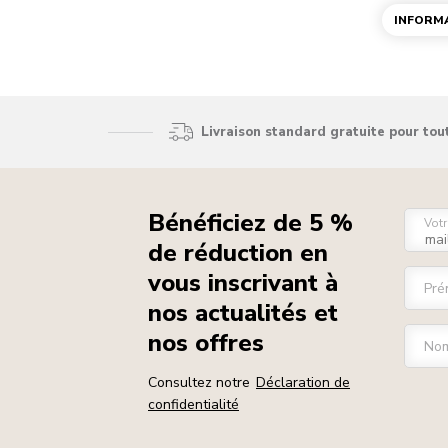
vaisselle et celles qui doivent être lavées
INFORMA
à la main.
Livraison standard gratuite pour to
Bénéficiez de 5 %
Votr
de réduction en
vous inscrivant à
Pré
nos actualités et
nos offres
Nom
Consultez notre
Déclaration de
confidentialité