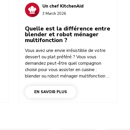
Un chef KitchenAid
3 March 2026
Quelle est la différence entre
blender et robot ménager
multifonction ?
Vous avez une envie irrésistible de votre
dessert ou plat préféré ? Vous vous
demandez peut-être quel compagnon
choisir pour vous assister en cuisine :
blender ou robot ménager multifonction ?
Ces deux appareils ont quelques points
communs, mais leurs capacités sont bien
EN SAVOIR PLUS
différentes. Choisir votre acolyte de cuisine
revient à choisir ce que vous souhaitez
préparer, et à comprendre comment
chaque appareil peut vous aider.