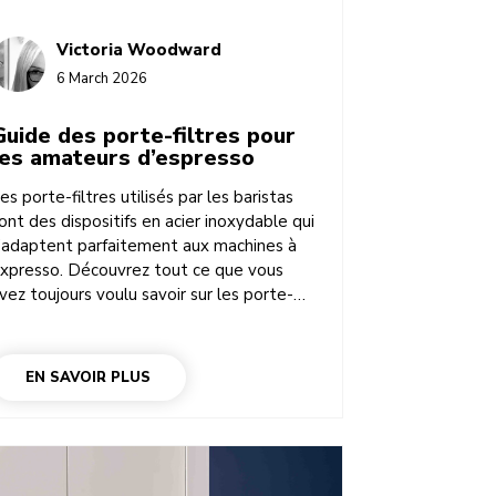
Victoria Woodward
6 March 2026
Guide des porte-filtres pour
les amateurs d’espresso
es porte-filtres utilisés par les baristas
ont des dispositifs en acier inoxydable qui
’adaptent parfaitement aux machines à
xpresso. Découvrez tout ce que vous
vez toujours voulu savoir sur les porte-
iltres à café et les supports filtres à café
es petits outils sont sans doute les
ièces les plus importantes d’une machine
EN SAVOIR PLUS
 expresso pour la maison. Découvrons-les
nsemble !