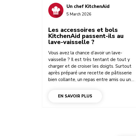
Un chef KitchenAid
5 March 2026
Les accessoires et bols
KitchenAid passent-ils au
lave-vaisselle ?
Vous avez la chance d’avoir un lave-
vaisselle ? Il est très tentant de tout y
charger et de croiser les doigts. Surtout
après préparé une recette de pâtisserie
bien collante, un repas entre amis ou un
dîner gargantuesque. Bonne nouvelle
concernant les accessoires KitchenAid : la
EN SAVOIR PLUS
plupart passent au lave-vaisselle. Mais,
comme pour tous les autres ustensiles de
votre cuisine, il existe quelques
exceptions. Ce guide utile vous aidera à
déterminer quelles pièces de votre robot
pâtissier multifonction passent au lave-