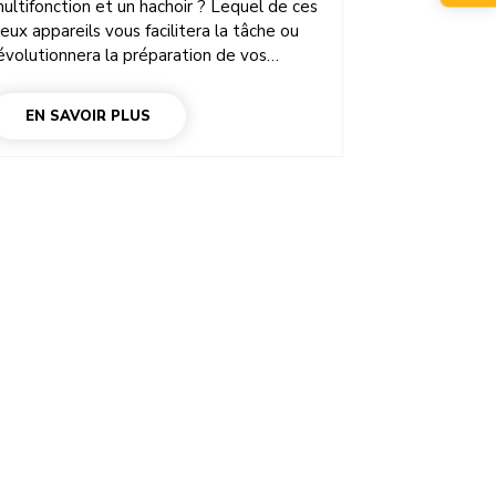
ultifonction et un hachoir ? Lequel de ces
eux appareils vous facilitera la tâche ou
évolutionnera la préparation de vos
epas ? Le hachoir est très pratique pour
écouper finement les ingrédients en
EN SAVOIR PLUS
uelques secondes. Quant aux robots
énagers multifonctions puissants,
isponibles en différentes formes et
ailles, ils sont parfaits pour toutes les
écoupes et consistances possibles et
maginables ! Découvrez la différence entre
es deux appareils de cuisine
ncroyablement utiles : le robot ménager
ultifonction et le hachoir (ou mini-
achoir).