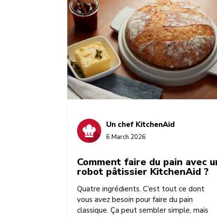
hachoir, le mixeur plongeant, le blender
portable, le moulin à café et l’aspirateur à
main qui nous invitent à couper le cordon
une fois pour toutes ?
Un chef KitchenAid
6 March 2026
Comment faire du pain avec u
robot pâtissier KitchenAid ?
Quatre ingrédients. C’est tout ce dont
vous avez besoin pour faire du pain
classique. Ça peut sembler simple, mais