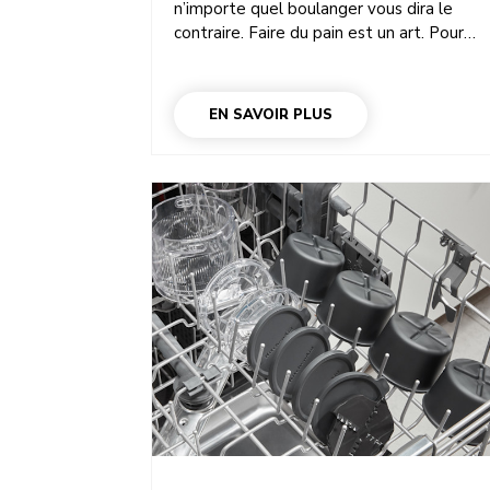
n’importe quel boulanger vous dira le
contraire. Faire du pain est un art. Pour
autant, cela ne devrait pas vous
décourager d’essayer. Une fois que vous
aurez compris la technique et appris les
EN SAVOIR PLUS
étapes clés suivantes, vous maîtriserez ce
art ! C’est encore plus vrai si vous vous
aidez de votre robot pâtissier
multifonction et de votre bol à pain
KitchenAid. Que vous soyez débutant ou
expérimenté, la méthode sera plus ou
moins la même. Et pour cause : il y a
toujours trois étapes clés pour préparer d
pain, qu’il soit au seigle, au levain ou mêm
qu’il s’agisse d’une brioche.