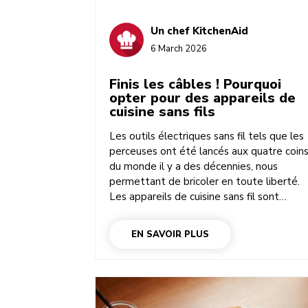
Un chef KitchenAid
6 March 2026
Finis les câbles ! Pourquoi
opter pour des appareils de
cuisine sans fils
Les outils électriques sans fil tels que les
perceuses ont été lancés aux quatre coin
du monde il y a des décennies, nous
permettant de bricoler en toute liberté.
Les appareils de cuisine sans fil sont
apparus plus tard, pour rendre la
préparation des repas plus facile et plus
EN SAVOIR PLUS
libre. La gamme sans fil KitchenAid Go a
remporté le prix d’or du Grand Prix de
l’Innovation 2024. Qu’est-ce qui la rend si
unique ? Qu’est-ce qui change la donne
avec le batteur à main sans fil élégant, le