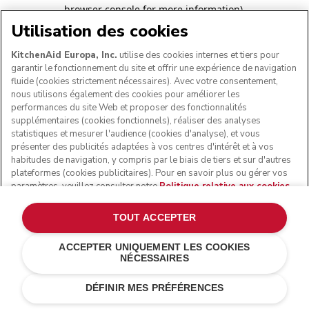
browser console for more information)
.
Utilisation des cookies
KitchenAid Europa, Inc.
utilise des cookies internes et tiers pour
garantir le fonctionnement du site et offrir une expérience de navigation
fluide (cookies strictement nécessaires). Avec votre consentement,
nous utilisons également des cookies pour améliorer les
performances du site Web et proposer des fonctionnalités
supplémentaires (cookies fonctionnels), réaliser des analyses
statistiques et mesurer l'audience (cookies d'analyse), et vous
présenter des publicités adaptées à vos centres d'intérêt et à vos
habitudes de navigation, y compris par le biais de tiers et sur d'autres
plateformes (cookies publicitaires). Pour en savoir plus ou gérer vos
paramètres, veuillez consulter notre
Politique relative aux cookies
.
Pour connaître la façon dont nous traitons les données personnelles
collectées via les cookies, veuillez consulter notre
Déclaration de
TOUT ACCEPTER
confidentialité
.
ACCEPTER UNIQUEMENT LES COOKIES
NÉCESSAIRES
DÉFINIR MES PRÉFÉRENCES