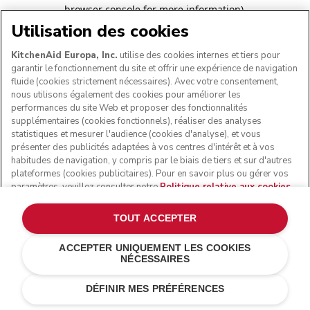
browser console for more information)
.
Utilisation des cookies
KitchenAid Europa, Inc.
utilise des cookies internes et tiers pour
garantir le fonctionnement du site et offrir une expérience de navigation
fluide (cookies strictement nécessaires). Avec votre consentement,
nous utilisons également des cookies pour améliorer les
performances du site Web et proposer des fonctionnalités
supplémentaires (cookies fonctionnels), réaliser des analyses
statistiques et mesurer l'audience (cookies d'analyse), et vous
présenter des publicités adaptées à vos centres d'intérêt et à vos
habitudes de navigation, y compris par le biais de tiers et sur d'autres
plateformes (cookies publicitaires). Pour en savoir plus ou gérer vos
paramètres, veuillez consulter notre
Politique relative aux cookies
.
Pour connaître la façon dont nous traitons les données personnelles
collectées via les cookies, veuillez consulter notre
Déclaration de
TOUT ACCEPTER
confidentialité
.
ACCEPTER UNIQUEMENT LES COOKIES
NÉCESSAIRES
DÉFINIR MES PRÉFÉRENCES