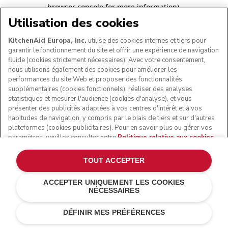
browser console for more information)
.
Utilisation des cookies
KitchenAid Europa, Inc.
utilise des cookies internes et tiers pour
garantir le fonctionnement du site et offrir une expérience de navigation
fluide (cookies strictement nécessaires). Avec votre consentement,
nous utilisons également des cookies pour améliorer les
performances du site Web et proposer des fonctionnalités
supplémentaires (cookies fonctionnels), réaliser des analyses
statistiques et mesurer l'audience (cookies d'analyse), et vous
présenter des publicités adaptées à vos centres d'intérêt et à vos
habitudes de navigation, y compris par le biais de tiers et sur d'autres
plateformes (cookies publicitaires). Pour en savoir plus ou gérer vos
paramètres, veuillez consulter notre
Politique relative aux cookies
.
Pour connaître la façon dont nous traitons les données personnelles
collectées via les cookies, veuillez consulter notre
Déclaration de
TOUT ACCEPTER
confidentialité
.
ACCEPTER UNIQUEMENT LES COOKIES
NÉCESSAIRES
DÉFINIR MES PRÉFÉRENCES