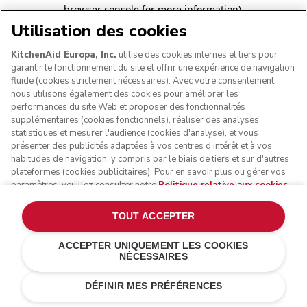
browser console for more information)
.
Utilisation des cookies
KitchenAid Europa, Inc.
utilise des cookies internes et tiers pour
garantir le fonctionnement du site et offrir une expérience de navigation
fluide (cookies strictement nécessaires). Avec votre consentement,
nous utilisons également des cookies pour améliorer les
performances du site Web et proposer des fonctionnalités
supplémentaires (cookies fonctionnels), réaliser des analyses
statistiques et mesurer l'audience (cookies d'analyse), et vous
présenter des publicités adaptées à vos centres d'intérêt et à vos
habitudes de navigation, y compris par le biais de tiers et sur d'autres
plateformes (cookies publicitaires). Pour en savoir plus ou gérer vos
paramètres, veuillez consulter notre
Politique relative aux cookies
.
Pour connaître la façon dont nous traitons les données personnelles
collectées via les cookies, veuillez consulter notre
Déclaration de
TOUT ACCEPTER
confidentialité
.
ACCEPTER UNIQUEMENT LES COOKIES
NÉCESSAIRES
DÉFINIR MES PRÉFÉRENCES