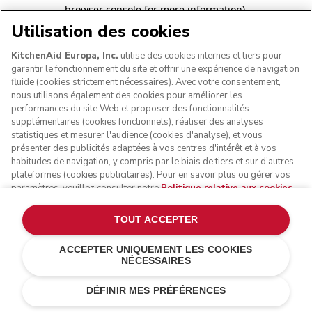
browser console for more information)
.
Utilisation des cookies
KitchenAid Europa, Inc.
utilise des cookies internes et tiers pour
garantir le fonctionnement du site et offrir une expérience de navigation
fluide (cookies strictement nécessaires). Avec votre consentement,
nous utilisons également des cookies pour améliorer les
performances du site Web et proposer des fonctionnalités
supplémentaires (cookies fonctionnels), réaliser des analyses
statistiques et mesurer l'audience (cookies d'analyse), et vous
présenter des publicités adaptées à vos centres d'intérêt et à vos
habitudes de navigation, y compris par le biais de tiers et sur d'autres
plateformes (cookies publicitaires). Pour en savoir plus ou gérer vos
paramètres, veuillez consulter notre
Politique relative aux cookies
.
Pour connaître la façon dont nous traitons les données personnelles
collectées via les cookies, veuillez consulter notre
Déclaration de
TOUT ACCEPTER
confidentialité
.
ACCEPTER UNIQUEMENT LES COOKIES
NÉCESSAIRES
DÉFINIR MES PRÉFÉRENCES