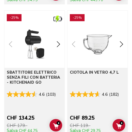
CHF 34.75
CHF 449.70
Go to detail page
Go to detail page
-25%
-25%
SBATTITORE ELETTRICO
CIOTOLA IN VETRO 4,7 L
SENZA FILI CON BATTERIA
- KITCHENAID GO
4.6
(103)
4.6
(182)
CHF 134.25
CHF 89.25
+
+
CHF 179.-
CHF 119.-
ADD TO CART
ADD 
Salva
Salva
CHF 44.75
CHF 29.75