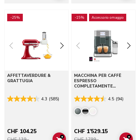
Go to detail page
Go to detail page
-25%
-15%
Accessorio omaggio
AFFETTAVERDURE &
MACCHINA PER CAFFÈ
GRATTUGIA
ESPRESSO
COMPLETAMENTE
AUTOMATICA KF7
4.3
(585)
4.5
(94)
CHF 104.25
CHF 1’529.15
+
+
CHF 139.-
CHF 1799.-