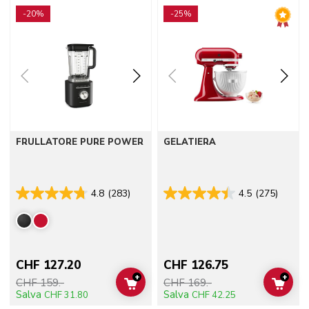
Go to detail page
Go to detail page
-20%
-25%
FRULLATORE PURE POWER
GELATIERA
4.8
(283)
4.5
(275)
CHF 127.20
CHF 126.75
+
+
CHF 159.-
CHF 169.-
ADD TO CART
ADD 
Salva
Salva
CHF 31.80
CHF 42.25