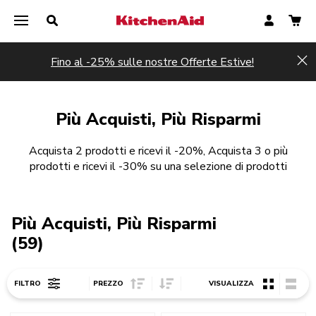
Fino al -25% sulle nostre Offerte Estive!
Hi
Più Acquisti, Più Risparmi
Acquista 2 prodotti e ricevi il -20%, Acquista 3 o più
prodotti e ricevi il -30% su una selezione di prodotti
Più Acquisti, Più Risparmi
(59)
Sort Price ascending
Sort Price descending
FILTRO
PREZZO
VISUALIZZA