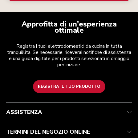
Approfitta di un'esperienza
ottimale
Registra i tuoi elettrodomestici da cucina in tutta
tranquillità. Se necessarie, riceverai notifiche di assistenza
e una guida digitale per i prodotti selezionati in omaggio
per iniziare.
REGISTRA IL TUO PRODOTTO
Assistenza clienti
Termini e condizioni
Per il marchio
Trova un negozio
Traccia il tuo ordine
Spedizione e consegna
La nostra storia
ASSISTENZA
Garanzia e documentazione
Resi e rimborsi
Contattaci
Imprint
FAQ
Dichiarazione di accessibilità
ODR
TERMINI DEL NEGOZIO ONLINE