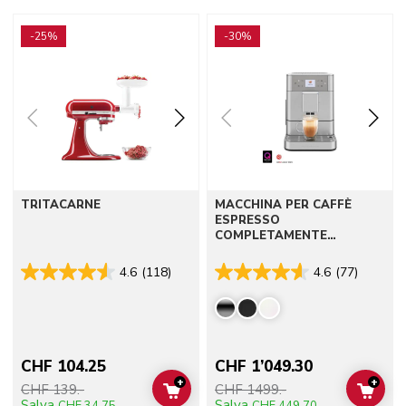
Go to detail page
Go to detail page
-25%
-30%
TRITACARNE
MACCHINA PER CAFFÈ
ESPRESSO
COMPLETAMENTE
AUTOMATICA KF6
4.6
(118)
4.6
(77)
CHF 104.25
CHF 1’049.30
+
+
CHF 139.-
CHF 1499.-
ADD TO CART
ADD 
Salva
Salva