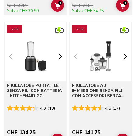
+
+
CHF 309.-
CHF 219.-
ADD TO CART
ADD 
Salva
Salva
CHF 30.90
CHF 54.75
Go to detail page
Go to detail page
-25%
-25%
FRULLATORE PORTATILE
FRULLATORE AD
SENZA FILI CON BATTERIA
IMMERSIONE SENZA FILI
- KITCHENAID GO
CON ACCESSORI SENZA
BATTERIA - KITCHENAID
GO
4.3
(49)
4.5
(17)
CHF 134.25
CHF 141.75