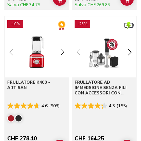
ADD TO CART
ADD 
Salva
Salva
CHF 34.75
CHF 269.85
Go to detail page
Go to detail page
-10%
-25%
FRULLATORE K400 -
FRULLATORE AD
ARTISAN
IMMERSIONE SENZA FILI
CON ACCESSORI CON
BATTERIA - KITCHENAID
GO
4.6
(903)
4.3
(155)
CHF 278.10
CHF 164.25