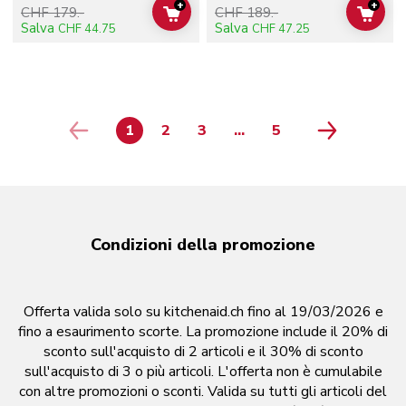
+
+
CHF 179.-
CHF 189.-
ADD TO CART
ADD 
Salva
Salva
CHF 44.75
CHF 47.25
1
2
3
...
5
page 4
PAGE
PAGE
PAGE
PAGE
Condizioni della promozione
Offerta valida solo su kitchenaid.ch fino al 19/03/2026 e
fino a esaurimento scorte. La promozione include il 20% di
sconto sull'acquisto di 2 articoli e il 30% di sconto
sull'acquisto di 3 o più articoli. L'offerta non è cumulabile
con altre promozioni o sconti. Valida su tutti gli articoli del