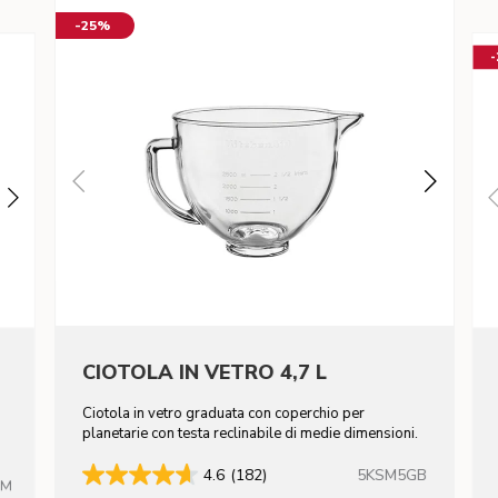
-25%
CIOTOLA IN VETRO 4,7 L
Ciotola in vetro graduata con coperchio per
n
planetarie con testa reclinabile di medie dimensioni.
5KSM5GB
4.6
(182)
HM