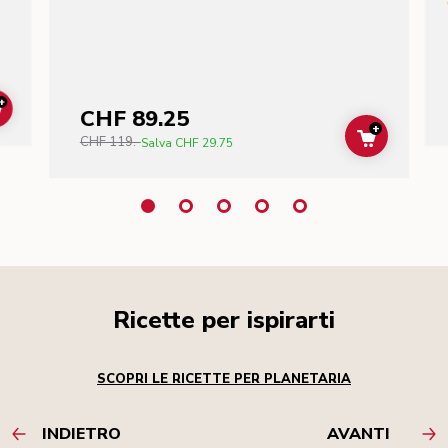
+
CHF 89.25
ADD TO CART
+
CHF 119.-
ADD TO C
Salva
CHF 29.75
Ricette per ispirarti
SCOPRI LE RICETTE PER PLANETARIA
INDIETRO
AVANTI