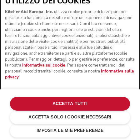
UTILIZZO DEI COOKIES
KitchenAid Europa, Inc.
utilizza cookie propri e di terze parti per
garantire la funzionalità del sito e offrire un'esperienza di navigazione
ottimale (cookie strettamente necessari). Con il tuo consenso,
utilizziamo i cookie anche per migliorare le prestazioni del sito e
fornire funzionalità aggiuntive (cookie funzionali), analisi statistiche e
misurazione delle visite (cookie analitici) e per mostrarti pubblicità
personalizzate in base ai tuoi interessi e alle tue abitudini di
navigazione, anche tramite terze parti e su altre piattaforme (cookie
pubblicitari). Per maggiori dettagli o per gestire le preferenze, consulta
la nostra
Informativa sui cookie
. Per sapere come trattiamo i dati
personali raccolti tramite i cookie, consulta la nostra
Informativa sulla
privacy
.
Personalizza con un'incisione
CHF 20.-
La tua incisione (0/24)
ACCETTA TUTTI
ACCETTA SOLO I COOKIE NECESSARI
Dried rose
CHF 699.-
AGGIUNGI AL CARRELLO
IMPOSTA LE MIE PREFERENZE
CHF 559.20
Risparmi sui
costi
CHF 139.80