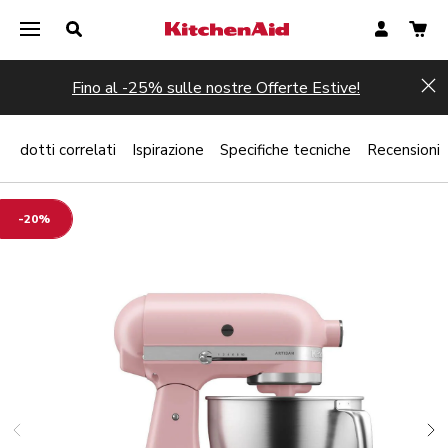
Fino al -25% sulle nostre Offerte Estive!
Hi
Prodotti correlati
Ispirazione
Specifiche tecniche
Recensioni
-20%