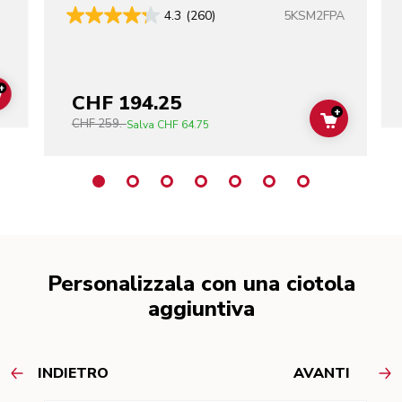
5KSM2FPA
4.3
(260)
+
CHF 194.25
ADD TO CART
+
CHF 259.-
ADD TO C
Salva
CHF 64.75
Personalizzala con una ciotola
aggiuntiva
INDIETRO
AVANTI