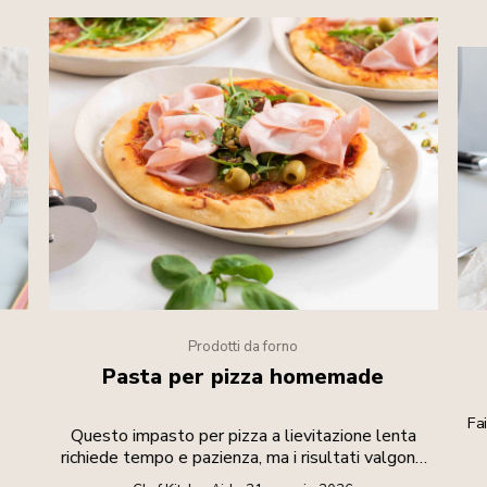
Prodotti da forno
Pasta per pizza homemade
e
Fa
Questo impasto per pizza a lievitazione lenta
richiede tempo e pazienza, ma i risultati valgono
lo sforzo.