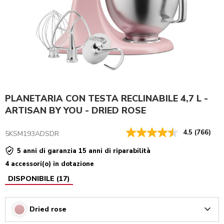
PLANETARIA CON TESTA RECLINABILE 4,7 L -
ARTISAN BY YOU - DRIED ROSE
4.5
(766)
5KSM193ADSDR
5 anni di garanzia 15 anni di riparabilità
4 accessori(o) in dotazione
DISPONIBILE
(
17
)
Dried rose
Arrow