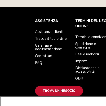
Assistenza clienti
Termini e condizioni
Per il marchio
Trova un negozio
ASSISTENZA
TERMINI DEL NE
Traccia il tuo ordine
Spedizione e consegna
La nostra storia
Garanzia e documentazione
Resi e rimborsi
ONLINE
Contattaci
Imprint
Assistenza clienti
FAQ
Dichiarazione di accessibilità
ODR
Termini e condizion
Traccia il tuo ordine
Spedizione e
Garanzia e
consegna
documentazione
Resi e rimborsi
Contattaci
Imprint
FAQ
Dichiarazione di
accessibilità
ODR
TROVA UN NEGOZIO