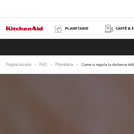
PLANETARIE
CAFFÈ & 
Pagina iniziale
FAQ
Planetaria
>
>
>
Come si regola la distanza della