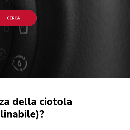
CERCA
za della ciotola
linabile)?