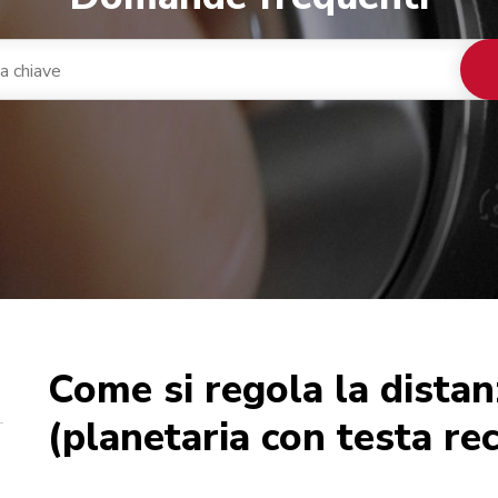
Come si regola la distan
nacaffè integrato
ca
(planetaria con testa rec