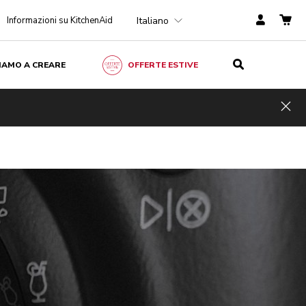
Italiano
Informazioni su KitchenAid
ZIAMO A CREARE
OFFERTE ESTIVE
Hid