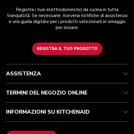
Registra i tuoi elettrodomestici da cucina in tutta
tranquillità. Se necessarie, riceverai notifiche di assistenza
e una guida digitale per i prodotti selezionati in omaggio
per iniziare.
REGISTRA IL TUO PRODOTTO
Assistenza clienti
Termini e condizioni
Per il marchio
Trova un negozio
Traccia il tuo ordine
Spedizione e consegna
La nostra storia
ASSISTENZA
Garanzia e documentazione
Resi e rimborsi
Contattaci
Imprint
FAQ
Dichiarazione di accessibilità
ODR
TERMINI DEL NEGOZIO ONLINE
INFORMAZIONI SU KITCHENAID