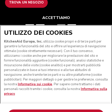
TROVA UN NEGOZIO
ACCETTIAMO
UTILIZZO DEI COOKIES
SEGUICI
KitchenAid Europa, Inc.
utilizza cookie propri e di terze parti per
garantire la funzionalità del sito e offrire un'esperienza di navigazione
ottimale (cookie strettamente necessari). Con il tuo consenso,
utilizziamo i cookie anche per migliorare le prestazioni del sito e
fornire funzionalità aggiuntive (cookie funzionali), analisi statistiche e
misurazione delle visite (cookie analitici) e per mostrarti pubblicità
personalizzate in base ai tuoi interessi e alle tue abitudini di
navigazione, anche tramite terze parti e su altre piattaforme (cookie
pubblicitari). Per maggiori dettagli o per gestire le preferenze, consulta
la nostra
Informativa sui cookie
. Per sapere come trattiamo i dati
personali raccolti tramite i cookie, consulta la nostra
Informativa sulla
privacy
.
© KitchenAid 2026 - Tutti i diritti riservati. KitchenAid e il
design della planetaria sono marchi commerciali negli Stati
Uniti e altrove.