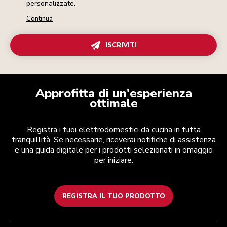
personalizzate.
Continua
ISCRIVITI
Approfitta di un'esperienza
ottimale
Registra i tuoi elettrodomestici da cucina in tutta
tranquillità. Se necessarie, riceverai notifiche di assistenza
e una guida digitale per i prodotti selezionati in omaggio
per iniziare.
REGISTRA IL TUO PRODOTTO
Assistenza clienti
Termini e condizioni
Per il marchio
Trova un negozio