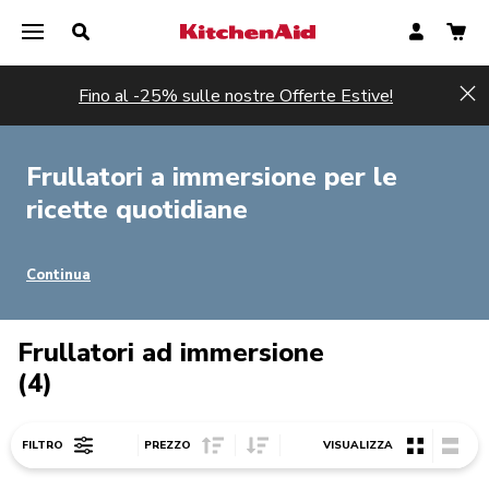
Fino al -25% sulle nostre Offerte Estive!
Hi
Frullatori a immersione per le
ricette quotidiane
Continua
Frullatori ad immersione
(4)
Sort Price ascending
Sort Price descending
FILTRO
PREZZO
VISUALIZZA