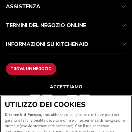
Traccia il tuo ordine
Spedizione e consegna
La nostra storia
ASSISTENZA
Garanzia e documentazione
Resi e rimborsi
Contattaci
Imprint
FAQ
Dichiarazione di accessibilità
ODR
TERMINI DEL NEGOZIO ONLINE
INFORMAZIONI SU KITCHENAID
TROVA UN NEGOZIO
ACCETTIAMO
UTILIZZO DEI COOKIES
KitchenAid Europa, Inc.
utilizza cookie propri e di terze parti per
SEGUICI
garantire la funzionalità del sito e offrire un'esperienza di navigazione
ottimale (cookie strettamente necessari). Con il tuo consenso,
utilizziamo i cookie anche per migliorare le prestazioni del sito e