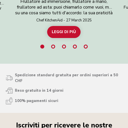
Frullatore ad immersione, frullatore a mano,
ta
frullatore ad asta: puoi chiamarlo come vuoi, ma
Fu
r
so
su una cosa siamo tutti d'accordo: la sua praticità
ess
in cucina! È abbastanza piccolo da poterlo riporre
Chef KitchenAid - 27 March 2025
nell'armadietto, in un cassetto o sul piano di
leg
i
lavoro. È abbastanza leggero da poterlo
LEGGI DI PIÙ
fr
 ti
sfoderare quando serve. Se ne hai già uno, o se
tre
stai pensando di acquistarne uno, forse ti stai
i,
chiedendo cosa puoi fare esattamente con un
gio
fidi
frullatore ad immersione. È il momento dunque di
il
dare un'occhiata più da vicino e scoprire anche
g
mpo
cu
alcune ottime ricette…
de
Spedizione standard gratuita per ordini superiori a 50
CHF
Reso gratuito in 14 giorni
100% pagamenti sicuri
Iscriviti per ricevere le nostre