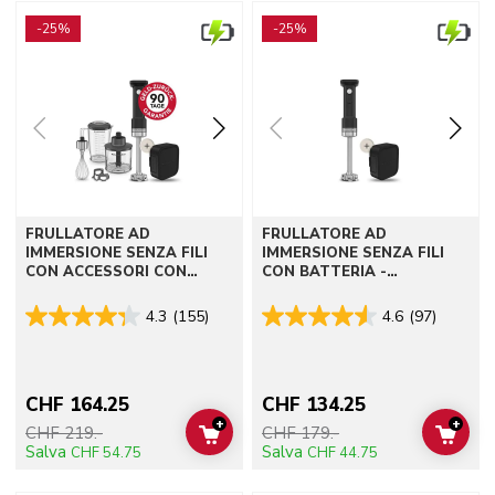
Go to detail page
Go to detail page
-25%
-25%
FRULLATORE AD
FRULLATORE AD
IMMERSIONE SENZA FILI
IMMERSIONE SENZA FILI
CON ACCESSORI CON
CON BATTERIA -
BATTERIA - KITCHENAID
KITCHENAID GO
GO
4.3
(155)
4.6
(97)
CHF 164.25
CHF 134.25
+
+
CHF 219.-
CHF 179.-
ADD TO CART
ADD 
Salva
Salva
CHF 54.75
CHF 44.75