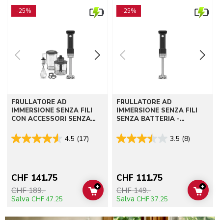
Go to detail page
Go to detail page
-25%
-25%
FRULLATORE AD
FRULLATORE AD
IMMERSIONE SENZA FILI
IMMERSIONE SENZA FILI
CON ACCESSORI SENZA
SENZA BATTERIA -
BATTERIA - KITCHENAID
KITCHENAID GO
GO
4.5
(17)
3.5
(8)
CHF 141.75
CHF 111.75
+
+
CHF 189.-
CHF 149.-
ADD TO CART
ADD 
Salva
Salva
CHF 47.25
CHF 37.25