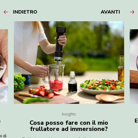
INDIETRO
AVANTI
Insights
a
E
Cosa posso fare con il mio
frullatore ad immersione?
i di