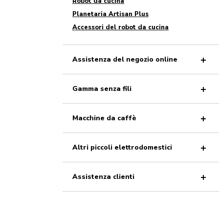
Robot da cucina
Planetaria Artisan Plus
Accessori del robot da cucina
Assistenza del negozio online
Gamma senza fili
Macchine da caffè
Altri piccoli elettrodomestici
Assistenza clienti