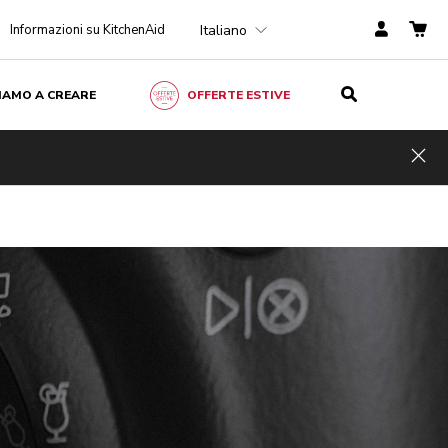
Italiano
Informazioni su KitchenAid
ZIAMO A CREARE
OFFERTE ESTIVE
Hid