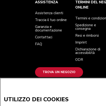
Assistenza clienti
Termini e condizioni
Per il marchio
Trova un negozio
ASSISTENZA
TERMINI DEL NE
Traccia il tuo ordine
Spedizione e consegna
La nostra storia
Garanzia e documentazione
Resi e rimborsi
ONLINE
Contattaci
Imprint
Assistenza clienti
FAQ
Dichiarazione di accessibilità
ODR
Termini e condizion
Traccia il tuo ordine
Spedizione e
Garanzia e
consegna
documentazione
Resi e rimborsi
Contattaci
Imprint
FAQ
Dichiarazione di
accessibilità
ODR
TROVA UN NEGOZIO
ACCETTIAMO
UTILIZZO DEI COOKIES