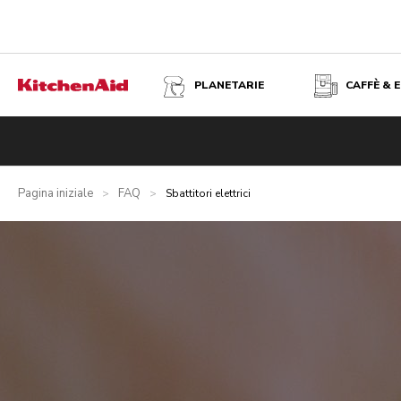
PLANETARIE
CAFFÈ & 
Pagina iniziale
FAQ
>
>
Sbattitori elettrici