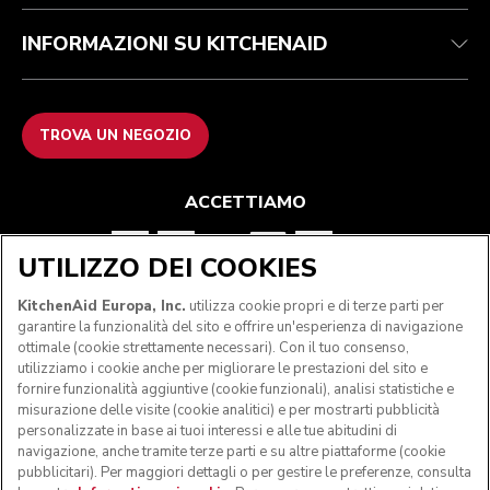
INFORMAZIONI SU KITCHENAID
TROVA UN NEGOZIO
ACCETTIAMO
UTILIZZO DEI COOKIES
SEGUICI
KitchenAid Europa, Inc.
utilizza cookie propri e di terze parti per
garantire la funzionalità del sito e offrire un'esperienza di navigazione
ottimale (cookie strettamente necessari). Con il tuo consenso,
utilizziamo i cookie anche per migliorare le prestazioni del sito e
fornire funzionalità aggiuntive (cookie funzionali), analisi statistiche e
misurazione delle visite (cookie analitici) e per mostrarti pubblicità
personalizzate in base ai tuoi interessi e alle tue abitudini di
navigazione, anche tramite terze parti e su altre piattaforme (cookie
pubblicitari). Per maggiori dettagli o per gestire le preferenze, consulta