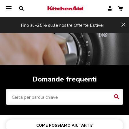
Fino al -25% sulle nostre Offerte Estive!
Hi
Domande frequenti
Cerca 
Robot da cucina
Acquisti e ordini
KitchenAid Go senza fili
Macchina per caffè espresso semi-automatica
Frullatori
Health Check del robot da cucina
Planetaria Artisan Plus
Pagamento
Sbattitore senza fili
Macchina per caffè espresso semi-automatica con macinacaffè integrato
Sbattitori
Garanzia del tuo prodotto
COME POSSIAMO AIUTARTI?
Accessori del robot da cucina
Spedizione e consegna
Macchina per caffè espresso completamente automatica
Assistenza e riparazioni