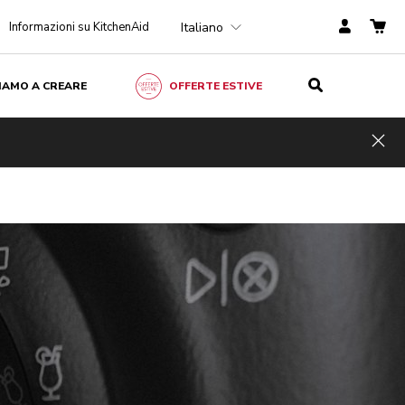
Italiano
Informazioni su KitchenAid
ZIAMO A CREARE
OFFERTE ESTIVE
Hid