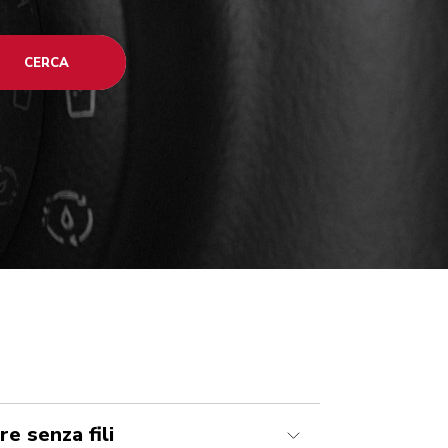
CERCA
re senza fili