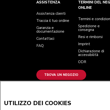
Assistenza clienti
Termini e condizioni
Per il marchio
Trova un negozio
ASSISTENZA
TERMINI DEL NE
Traccia il tuo ordine
Spedizione e consegna
La nostra storia
Garanzia e documentazione
Resi e rimborsi
ONLINE
Contattaci
Imprint
Assistenza clienti
FAQ
Dichiarazione di accessibilità
ODR
Termini e condizion
Traccia il tuo ordine
Spedizione e
Garanzia e
consegna
documentazione
Resi e rimborsi
Contattaci
Imprint
FAQ
Dichiarazione di
accessibilità
ODR
TROVA UN NEGOZIO
ACCETTIAMO
UTILIZZO DEI COOKIES