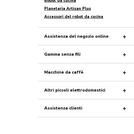
Robot da cucina
Planetaria Artisan Plus
Accessori del robot da cucina
Assistenza del negozio online
Gamma senza fili
Macchine da caffè
Altri piccoli elettrodomestici
Assistenza clienti