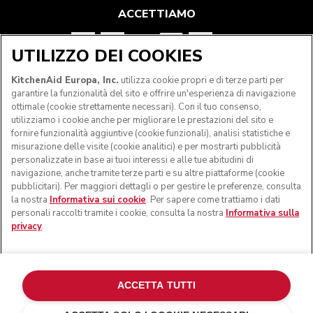
ACCETTIAMO
UTILIZZO DEI COOKIES
SEGUICI
KitchenAid Europa, Inc.
utilizza cookie propri e di terze parti per
garantire la funzionalità del sito e offrire un'esperienza di navigazione
ottimale (cookie strettamente necessari). Con il tuo consenso,
utilizziamo i cookie anche per migliorare le prestazioni del sito e
fornire funzionalità aggiuntive (cookie funzionali), analisi statistiche e
misurazione delle visite (cookie analitici) e per mostrarti pubblicità
personalizzate in base ai tuoi interessi e alle tue abitudini di
navigazione, anche tramite terze parti e su altre piattaforme (cookie
pubblicitari). Per maggiori dettagli o per gestire le preferenze, consulta
la nostra
Informativa sui cookie
. Per sapere come trattiamo i dati
personali raccolti tramite i cookie, consulta la nostra
Informativa sulla
privacy
.
© KitchenAid 2026 - Tutti i diritti riservati. KitchenAid e il
design della planetaria sono marchi commerciali negli Stati
Uniti e altrove.
ACCETTA TUTTI
Gestisci cookies
Informativa sulla privacy