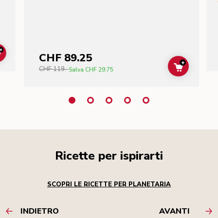
+
CHF 89.25
ADD TO CART
+
CHF 119.-
ADD TO C
Salva
CHF 29.75
Ricette per ispirarti
SCOPRI LE RICETTE PER PLANETARIA
INDIETRO
AVANTI