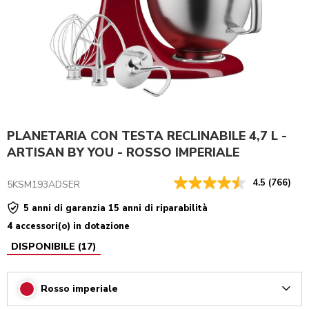
PLANETARIA CON TESTA RECLINABILE 4,7 L -
ARTISAN BY YOU - ROSSO IMPERIALE
4.5
(766)
5KSM193ADSER
5 anni di garanzia 15 anni di riparabilità
4 accessori(o) in dotazione
DISPONIBILE
(
17
)
Rosso imperiale
Arrow