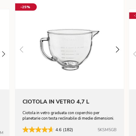
-25%
CIOTOLA IN VETRO 4,7 L
Ciotola in vetro graduata con coperchio per
n
planetarie con testa reclinabile di medie dimensioni.
5KSM5GB
4.6
(182)
HM