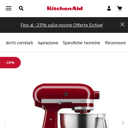
Fino al -25% sulle nostre Offerte Estive!
Hi
Prodotti correlati
Ispirazione
Specifiche tecniche
Recensioni
-20%