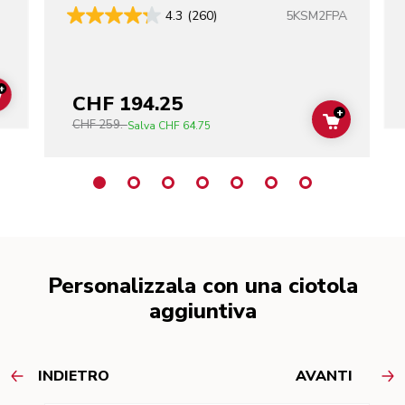
5KSM2FPA
4.3
(260)
+
CHF 194.25
ADD TO CART
+
CHF 259.-
ADD TO C
Salva
CHF 64.75
Personalizzala con una ciotola
aggiuntiva
INDIETRO
AVANTI