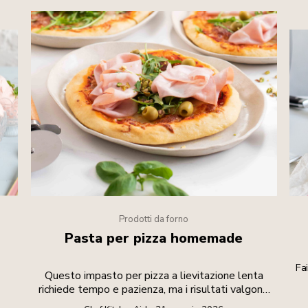
Prodotti da forno
Pasta per pizza homemade
e
Fa
Questo impasto per pizza a lievitazione lenta
richiede tempo e pazienza, ma i risultati valgono
lo sforzo.