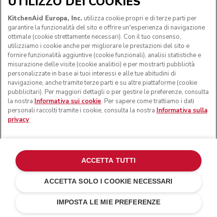
UTILIZZO DEI COOKIES
KitchenAid Europa, Inc.
utilizza cookie propri e di terze parti per
garantire la funzionalità del sito e offrire un'esperienza di navigazione
ottimale (cookie strettamente necessari). Con il tuo consenso,
utilizziamo i cookie anche per migliorare le prestazioni del sito e
fornire funzionalità aggiuntive (cookie funzionali), analisi statistiche e
misurazione delle visite (cookie analitici) e per mostrarti pubblicità
personalizzate in base ai tuoi interessi e alle tue abitudini di
navigazione, anche tramite terze parti e su altre piattaforme (cookie
pubblicitari). Per maggiori dettagli o per gestire le preferenze, consulta
la nostra
Informativa sui cookie
. Per sapere come trattiamo i dati
personali raccolti tramite i cookie, consulta la nostra
Informativa sulla
privacy
.
Personalizza con un'incisione
CHF 20.-
La tua incisione (0/24)
ACCETTA TUTTI
ACCETTA SOLO I COOKIE NECESSARI
Rosso imperiale
CHF 699.-
AGGIUNGI AL CARRELLO
IMPOSTA LE MIE PREFERENZE
CHF 559.20
Risparmi sui
costi
CHF 139.80