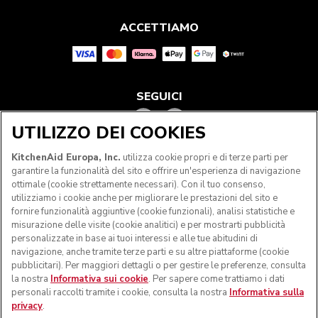
ACCETTIAMO
SEGUICI
UTILIZZO DEI COOKIES
KitchenAid Europa, Inc.
utilizza cookie propri e di terze parti per
garantire la funzionalità del sito e offrire un'esperienza di navigazione
ottimale (cookie strettamente necessari). Con il tuo consenso,
utilizziamo i cookie anche per migliorare le prestazioni del sito e
fornire funzionalità aggiuntive (cookie funzionali), analisi statistiche e
misurazione delle visite (cookie analitici) e per mostrarti pubblicità
personalizzate in base ai tuoi interessi e alle tue abitudini di
navigazione, anche tramite terze parti e su altre piattaforme (cookie
© KitchenAid 2026 - Tutti i diritti riservati. KitchenAid e il
pubblicitari). Per maggiori dettagli o per gestire le preferenze, consulta
design della planetaria sono marchi commerciali negli Stati
la nostra
Informativa sui cookie
. Per sapere come trattiamo i dati
Uniti e altrove.
personali raccolti tramite i cookie, consulta la nostra
Informativa sulla
privacy
.
Gestisci cookies
Informativa sulla privacy