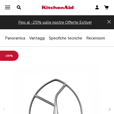
Fino al -25% sulle nostre Offerte Estive!
Hi
Panoramica
Vantaggi
Specifiche tecniche
Recensioni
-25%