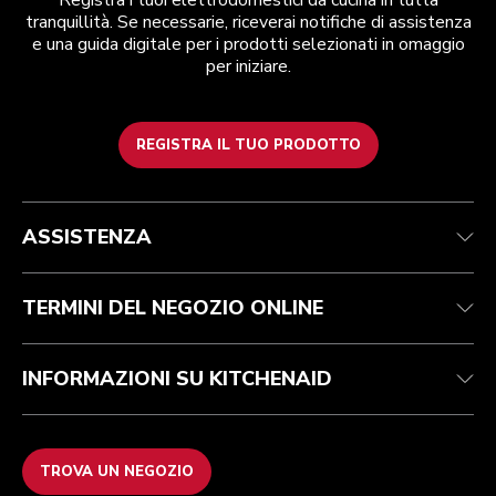
Registra i tuoi elettrodomestici da cucina in tutta
tranquillità. Se necessarie, riceverai notifiche di assistenza
e una guida digitale per i prodotti selezionati in omaggio
per iniziare.
REGISTRA IL TUO PRODOTTO
Assistenza clienti
Termini e condizioni
Per il marchio
Trova un negozio
Traccia il tuo ordine
Spedizione e consegna
La nostra storia
ASSISTENZA
Garanzia e documentazione
Resi e rimborsi
Contattaci
Imprint
FAQ
Dichiarazione di accessibilità
ODR
TERMINI DEL NEGOZIO ONLINE
INFORMAZIONI SU KITCHENAID
TROVA UN NEGOZIO