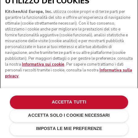
UTILIZZO DEI COOKIES
KitchenAid Europa, Inc.
utilizza cookie propri e di terze parti per
garantire la funzionalità del sito e offrire un'esperienza di navigazione
ottimale (cookie strettamente necessari). Con il tuo consenso,
utilizziamo i cookie anche per migliorare le prestazioni del sito e
fornire funzionalità aggiuntive (cookie funzionali), analisi statistiche e
misurazione delle visite (cookie analitici) e per mostrarti pubblicità
personalizzate in base ai tuoi interessi e alle tue abitudini di
navigazione, anche tramite terze parti e su altre piattaforme (cookie
pubblicitari). Per maggiori dettagli o per gestire le preferenze, consulta
la nostra
Informativa sui cookie
. Per sapere come trattiamo i dati
personali raccolti tramite i cookie, consulta la nostra
Informativa sulla
privacy
.
ACCETTA TUTTI
ACCETTA SOLO I COOKIE NECESSARI
Argento placcato
CHF 549.-
AGGIUNGI AL CARRELLO
CHF 351.36
Risparmi sui
IMPOSTA LE MIE PREFERENZE
costi
CHF 197.64