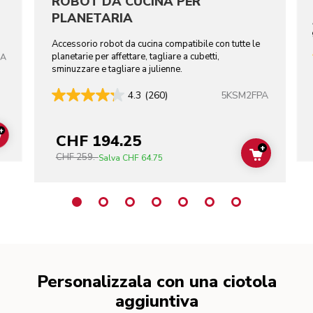
ROBOT DA CUCINA PER
PLANETARIA
Accessorio robot da cucina compatibile con tutte le
planetarie per affettare, tagliare a cubetti,
CA
sminuzzare e tagliare a julienne.
5KSM2FPA
4.3
(260)
+
CHF 194.25
ADD TO CART
+
CHF 259.-
ADD TO C
Salva
CHF 64.75
Personalizzala con una ciotola
aggiuntiva