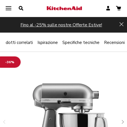
Fino al -25% sulle nostre Offerte Estive!
Hi
Prodotti correlati
Ispirazione
Specifiche tecniche
Recensioni
-36%