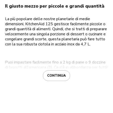
Il giusto mezzo per piccole e grandi quantità
La più popolare delle nostre planetarie di medie
dimensioni, KitchenAid 125 gestisce facilmente piccole o
grandi quantità di alimenti. Quindi, che si tratti di preparare
velocemente una singola porzione di dessert o cucinare e
congelare grandi scorte, questa planetaria può fare tutto
con la sua robusta ciotola in acciaio inox da 4,7 L.
Puoi impastare facilmente fino a 2 kg di pane o 9 dozzine
di biscotti all'americana (3). Ce n'è in abbondanza per tutti!
CONTINUA