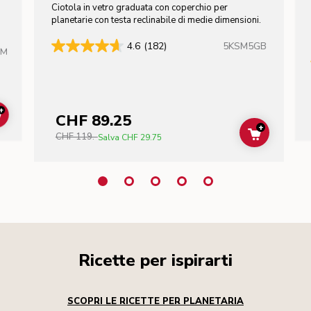
Ciotola in vetro graduata con coperchio per
n
planetarie con testa reclinabile di medie dimensioni.
5KSM5GB
4.6
(182)
HM
+
CHF 89.25
ADD TO CART
+
CHF 119.-
ADD TO C
Salva
CHF 29.75
Ricette per ispirarti
SCOPRI LE RICETTE PER PLANETARIA