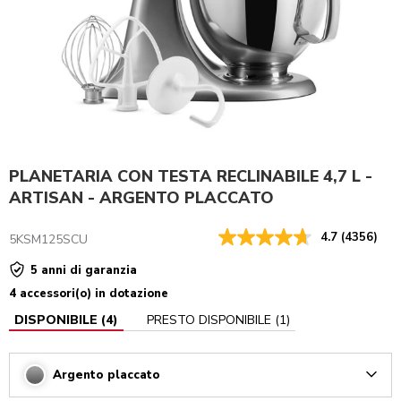
PLANETARIA CON TESTA RECLINABILE 4,7 L -
ARTISAN - ARGENTO PLACCATO
4.7
(4356)
5KSM125SCU
5 anni di garanzia
4 accessori(o) in dotazione
DISPONIBILE
(
4
)
PRESTO DISPONIBILE
(
1
)
Argento placcato
Arrow