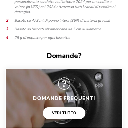
personalizzata condotta nell’ottobre 2024 per le vendite a
valore (in USD) nel 2024 attraverso tutti i canali di vendita al
dettaglio.
Basato su 473 ml di panna intera (36% di materia grassa)
Basato su biscotti all'americana da 5 cm di diametro
28 g di impasto per ogni biscotto.
Domande?
DOMANDE FREQUENTI
VEDI TUTTO