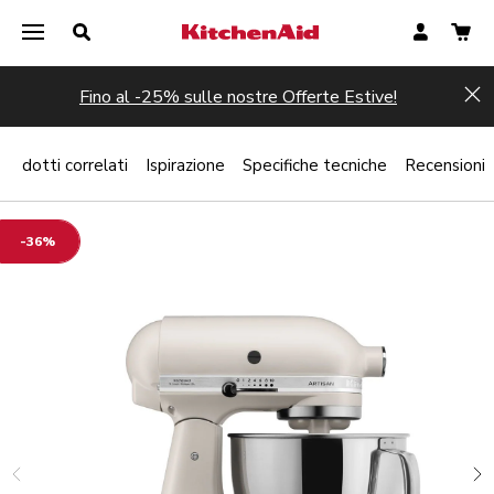
Fino al -25% sulle nostre Offerte Estive!
Hi
Prodotti correlati
Ispirazione
Specifiche tecniche
Recensioni
-36%