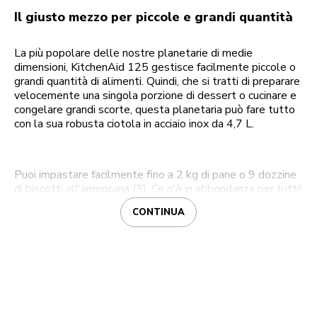
Il giusto mezzo per piccole e grandi quantità
La più popolare delle nostre planetarie di medie
dimensioni, KitchenAid 125 gestisce facilmente piccole o
grandi quantità di alimenti. Quindi, che si tratti di preparare
velocemente una singola porzione di dessert o cucinare e
congelare grandi scorte, questa planetaria può fare tutto
con la sua robusta ciotola in acciaio inox da 4,7 L.
Puoi impastare facilmente fino a 2 kg di pane o 9 dozzine
di biscotti all'americana (3). Ce n'è in abbondanza per tutti!
CONTINUA