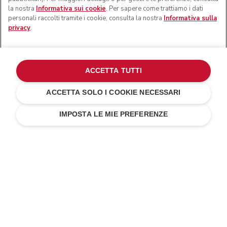
la nostra
Informativa sui cookie
. Per sapere come trattiamo i dati
personali raccolti tramite i cookie, consulta la nostra
Informativa sulla
privacy
.
ACCETTA TUTTI
ACCETTA SOLO I COOKIE NECESSARI
Milkshake
CHF 549.-
AGGIUNGI AL CARRELLO
CHF 351.36
Risparmi sui
IMPOSTA LE MIE PREFERENZE
costi
CHF 197.64