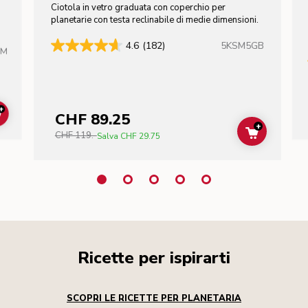
Ciotola in vetro graduata con coperchio per
n
planetarie con testa reclinabile di medie dimensioni.
5KSM5GB
4.6
(182)
HM
+
CHF 89.25
ADD TO CART
+
CHF 119.-
ADD TO C
Salva
CHF 29.75
Ricette per ispirarti
SCOPRI LE RICETTE PER PLANETARIA