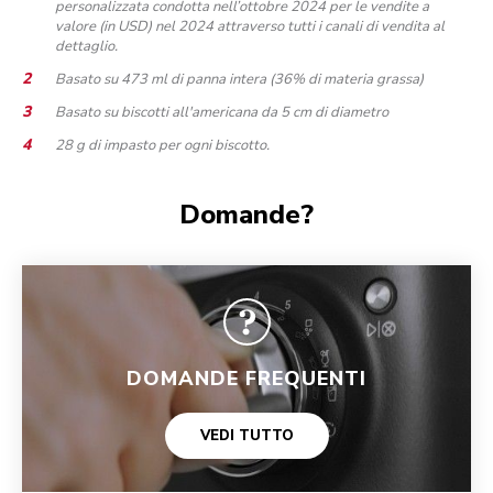
personalizzata condotta nell’ottobre 2024 per le vendite a
valore (in USD) nel 2024 attraverso tutti i canali di vendita al
dettaglio.
Basato su 473 ml di panna intera (36% di materia grassa)
Basato su biscotti all'americana da 5 cm di diametro
28 g di impasto per ogni biscotto.
Domande?
DOMANDE FREQUENTI
VEDI TUTTO