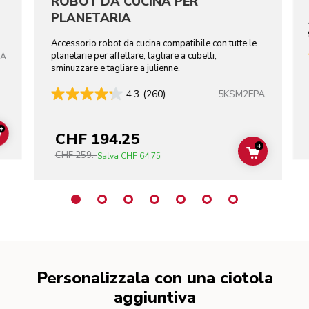
ROBOT DA CUCINA PER
PLANETARIA
Accessorio robot da cucina compatibile con tutte le
planetarie per affettare, tagliare a cubetti,
CA
sminuzzare e tagliare a julienne.
5KSM2FPA
4.3
(260)
+
CHF 194.25
ADD TO CART
+
CHF 259.-
ADD TO C
Salva
CHF 64.75
Personalizzala con una ciotola
aggiuntiva