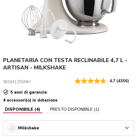
PLANETARIA CON TESTA RECLINABILE 4,7 L -
ARTISAN - MILKSHAKE
4.7
(4356)
5KSM125SMH
5 anni di garanzia
4 accessori(o) in dotazione
DISPONIBILE
(
4
)
PRESTO DISPONIBILE
(
1
)
Milkshake
Arrow