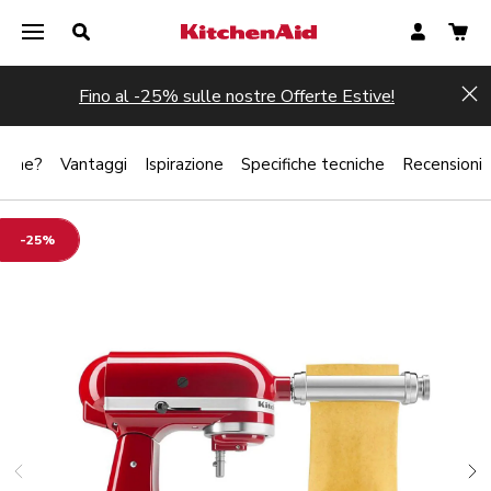
Fino al -25% sulle nostre Offerte Estive!
Hi
zione?
Vantaggi
Ispirazione
Specifiche tecniche
Recensioni
-25%