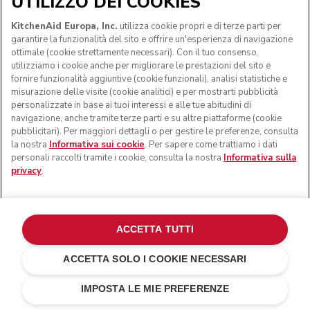
UTILIZZO DEI COOKIES
KitchenAid Europa, Inc.
utilizza cookie propri e di terze parti per
garantire la funzionalità del sito e offrire un'esperienza di navigazione
ottimale (cookie strettamente necessari). Con il tuo consenso,
utilizziamo i cookie anche per migliorare le prestazioni del sito e
fornire funzionalità aggiuntive (cookie funzionali), analisi statistiche e
misurazione delle visite (cookie analitici) e per mostrarti pubblicità
personalizzate in base ai tuoi interessi e alle tue abitudini di
navigazione, anche tramite terze parti e su altre piattaforme (cookie
pubblicitari). Per maggiori dettagli o per gestire le preferenze, consulta
la nostra
Informativa sui cookie
. Per sapere come trattiamo i dati
personali raccolti tramite i cookie, consulta la nostra
Informativa sulla
privacy
.
ACCETTA TUTTI
ACCETTA SOLO I COOKIE NECESSARI
CHF 139.-
CHF 104.25
AGGIUNGI AL CARRELLO
Risparmi sui
IMPOSTA LE MIE PREFERENZE
costi
CHF 34.75