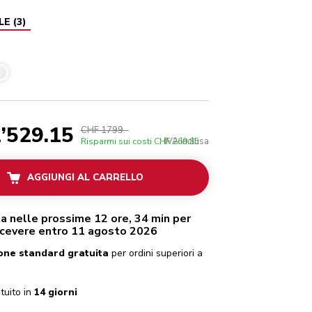
LE
(
3
)
’529.15
CHF 1799.-
IVA inclusa
Risparmi sui costi
CHF 269.85
AGGIUNGI AL CARRELLO
a nelle prossime 12 ore, 34 min per
icevere entro 11 agosto 2026
one standard gratuita
per ordini superiori a
tuito in
14 giorni