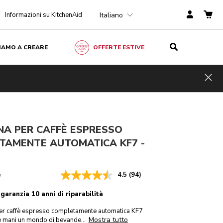
Italiano
Informazioni su KitchenAid
ZIAMO A CREARE
OFFERTE ESTIVE
niper
CHF 1799.-
AGGIUNGI AL CARRELLO
1’529.15
IVA
Risparmi sui
Hid
inclusa
costi
CHF 269.85
NA PER CAFFÈ ESPRESSO
TAMENTE AUTOMATICA KF7 -
4.5
(94)
P
 garanzia 10 anni di riparabilità
er caffè espresso completamente automatica KF7
Mostra tutto
ue mani un mondo di bevande
...