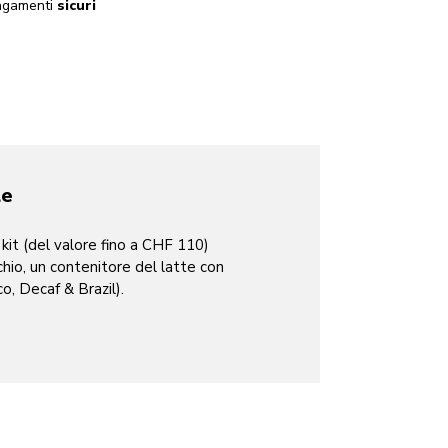
gamenti
sicuri
le
 kit (del valore fino a CHF 110)
chio, un contenitore del latte con
co, Decaf & Brazil).