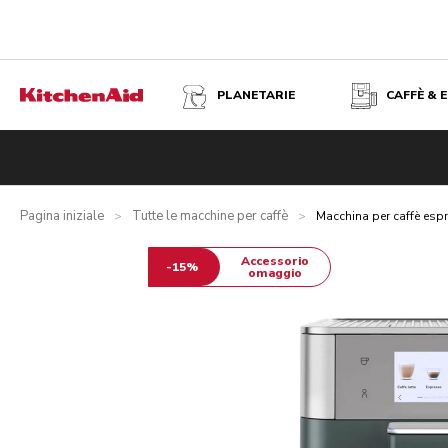
PLANETARIE
CAFFÈ & 
MACCHINA PER CAFFÈ ESPRESSO COMPLETAMENTE AUTOM
Panoramica
Cosa contiene la confezione?
Vantaggi
Ispir
Pagina iniziale
Tutte le macchine per caffè
>
>
Macchina per caffè es
Accessorio
-15%
omaggio