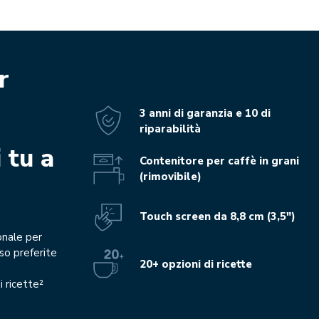
r
3 anni di garanzia e 10 di
riparabilità
 tu a
Contenitore per caffè in grani
(rimovibile)
Touch screen da 8,8 cm (3,5")
nale per
so preferite
20+ opzioni di ricette
i ricette²