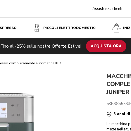
Assistenza clienti
ESPRESSO
PICCOLI ELETTRODOMESTICI
INI
Ju
ATICA KF7 - JUNIPER
CHF 
Fino al -25% sulle nostre Offerte Estive!
azione
Specifiche tecniche
Recensioni
ACQUISTA ORA
presso completamente automatica KF7
MACCHI
COMPLE
JUNIPER
5KES8557SJ
3 anni di
La macchina p
mette nelle t