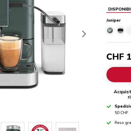
DISPONIBI
Juniper
Juniper
CHF 1
Acquist
r
Checked
Spedizi
50 CHF
Checked
Reso gra