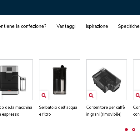
ntiene la confezione?
Vantaggi
Ispirazione
Specifiche
po della macchina
Serbatoio dell'acqua
Contenitore per caffè
Con
fè espresso
e filtro
in grani (rimovibile)
con