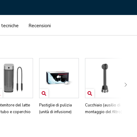
 tecniche
Recensioni
tenitore del latte
Pastiglie di pulizia
Cucchiaio (ausilio di
Str
 tubo e coperchio
(unità di infusione)
montaggio del filtro)
dur