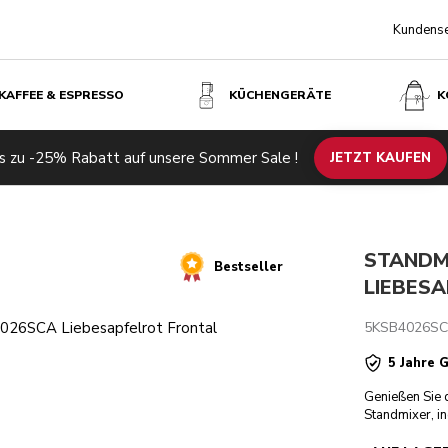
Kundense
KAFFEE & ESPRESSO
KÜCHENGERÄTE
K
C
s zu -25% Rabatt auf unsere Sommer Sale !
Ähnliche Produkte
Inspiration
Technische Daten
JETZT KAUFEN
Bewertun
STANDMI
Bestseller
LIEBES
5KSB4026S
5 Jahre 
Genießen Sie 
Standmixer, in