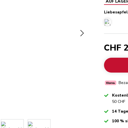
AUF LAGE
Liebesapfel
Liebesapfelr
CHF 2
Bezah
Checked
Kosten
50 CHF
Checked
14 Tag
Checked
100 % s