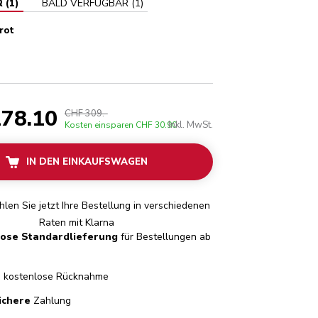
R
(
1
)
BALD VERFÜGBAR
(
1
)
rot
ot
78.10
CHF 309.-
Inkl. MwSt.
Kosten einsparen
CHF 30.90
IN DEN EINKAUFSWAGEN
len Sie jetzt Ihre Bestellung in verschiedenen
Raten mit Klarna
lose Standardlieferung
für Bestellungen ab
e
kostenlose Rücknahme
ichere
Zahlung