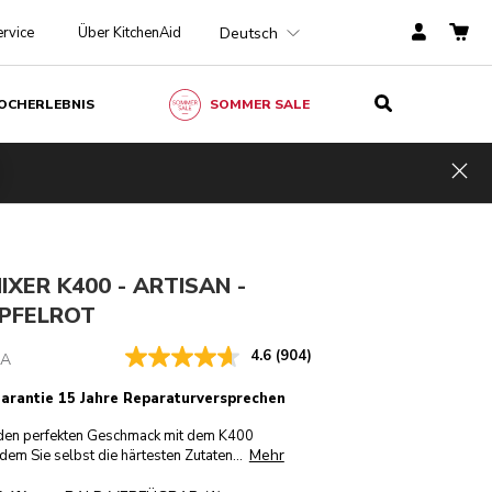
Deutsch
rvice
Über KitchenAid
OCHERLEBNIS
SOMMER SALE
Liebesapfelrot
CHF 309.-
IN DEN EINKAUFSWAGEN
HF 278.10
Inkl.
Kosten
Hid
gen
MwSt.
einsparen
CHF 30.90
XER K400 - ARTISAN -
APFELROT
4.6
(904)
CA
Garantie 15 Jahre Reparaturversprechen
den perfekten Geschmack mit dem K400
Mehr
dem Sie selbst die härtesten Zutaten
...