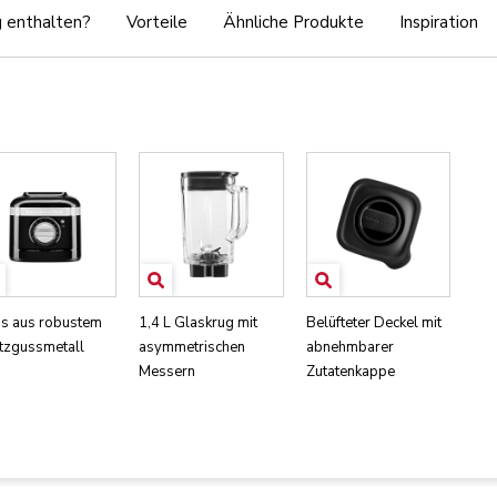
g enthalten?
Vorteile
Ähnliche Produkte
Inspiration
is aus robustem
1,4 L Glaskrug mit
Belüfteter Deckel mit
itzgussmetall
asymmetrischen
abnehmbarer
Messern
Zutatenkappe