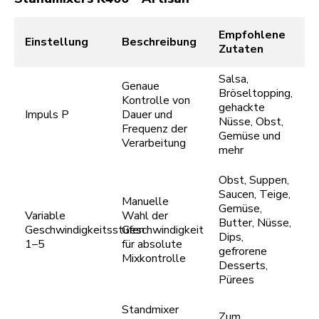
Empfohlene
Einstellung
Beschreibung
Zutaten
Salsa,
Genaue
Bröseltopping,
Kontrolle von
gehackte
Impuls P
Dauer und
Nüsse, Obst,
Frequenz der
Gemüse und
Verarbeitung
mehr
Obst, Suppen,
Saucen, Teige,
Manuelle
Gemüse,
Variable
Wahl der
Butter, Nüsse,
Geschwindigkeitsstufen
Geschwindigkeit
Dips,
1–5
für absolute
gefrorene
Mixkontrolle
Desserts,
Pürees
Standmixer
Zum