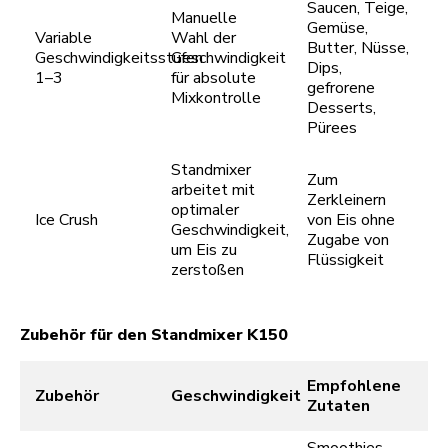
Saucen, Teige,
Manuelle
Gemüse,
Variable
Wahl der
Butter, Nüsse,
Geschwindigkeitsstufen
Geschwindigkeit
Dips,
1–3
für absolute
gefrorene
Mixkontrolle
Desserts,
Pürees
Standmixer
Zum
arbeitet mit
Zerkleinern
optimaler
Ice Crush
von Eis ohne
Geschwindigkeit,
Zugabe von
um Eis zu
Flüssigkeit
zerstoßen
Zubehör für den Standmixer K150
Empfohlene
Zubehör
Geschwindigkeit
Zutaten
Smoothies,