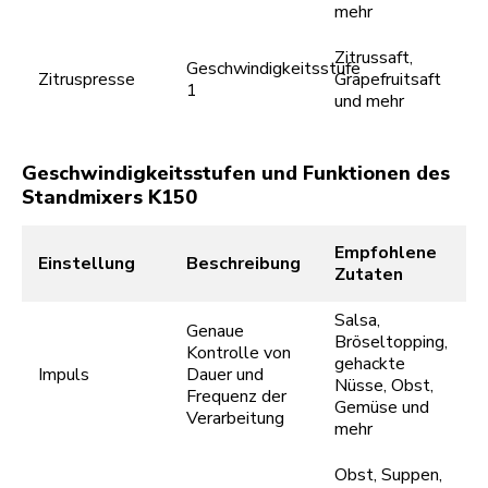
mehr
Zitrussaft,
Geschwindigkeitsstufe
Zitruspresse
Grapefruitsaft
1
und mehr
Geschwindigkeitsstufen und Funktionen des
Standmixers K150
Empfohlene
Einstellung
Beschreibung
Zutaten
Salsa,
Genaue
Bröseltopping,
Kontrolle von
gehackte
Impuls
Dauer und
Nüsse, Obst,
Frequenz der
Gemüse und
Verarbeitung
mehr
Obst, Suppen,