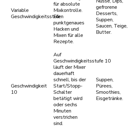
Nüsse, Dips,
für absolute
gefrorene
Variable
Mixkontrolle.
Desserts,
Geschwindigkeitsstufen
Für
Suppen,
punktgenaues
Saucen, Teige,
Hacken und
Butter.
Mixen für alle
Rezepte.
Auf
Geschwindigkeitsstufe 10
läuft der Mixer
dauerhaft
schnell, bis der
Suppen,
Geschwindigkeit
Start/Stopp-
Pürees,
10
Schalter
Smoothies,
betätigt wird
Eisgetränke.
oder sechs
Minuten
verstrichen
sind.