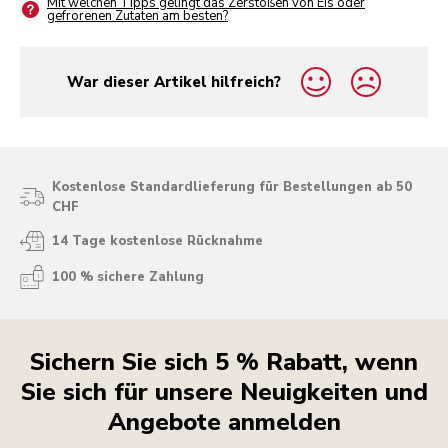
Mit welchen Tipps gelingt das Zerstoßen von Eis oder
gefrorenen Zutaten am besten?
War dieser Artikel hilfreich?
yes
no
Kostenlose Standardlieferung für Bestellungen ab 50
CHF
14 Tage kostenlose Rücknahme
100 % sichere Zahlung
Sichern Sie sich 5 % Rabatt, wenn
Sie sich für unsere Neuigkeiten und
Angebote anmelden