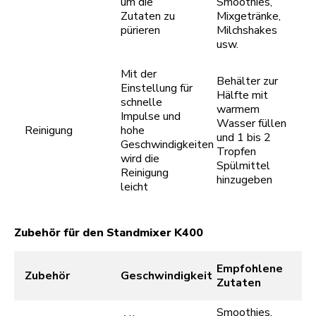
um die
Smoothies,
Zutaten zu
Mixgetränke,
pürieren
Milchshakes
usw.
Mit der
Behälter zur
Einstellung für
Hälfte mit
schnelle
warmem
Impulse und
Wasser füllen
Reinigung
hohe
und 1 bis 2
Geschwindigkeiten
Tropfen
wird die
Spülmittel
Reinigung
hinzugeben
leicht
Zubehör für den Standmixer K400
Empfohlene
Zubehör
Geschwindigkeit
Zutaten
Smoothies,