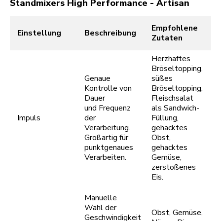
Standmixers High Performance - Artisan
Empfohlene
Einstellung
Beschreibung
Zutaten
Herzhaftes
Bröseltopping,
Genaue
süßes
Kontrolle von
Bröseltopping,
Dauer
Fleischsalat
und Frequenz
als Sandwich-
Impuls
der
Füllung,
Verarbeitung.
gehacktes
Großartig für
Obst,
punktgenaues
gehacktes
Verarbeiten.
Gemüse,
zerstoßenes
Eis.
Manuelle
Wahl der
Obst, Gemüse,
Geschwindigkeit