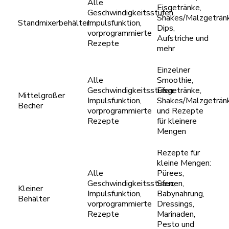
Alle
Eisgetränke,
Geschwindigkeitsstufen,
Shakes/Malzgeträn
Standmixerbehälter
Impulsfunktion,
Dips,
vorprogrammierte
Aufstriche und
Rezepte
mehr
Einzelner
Alle
Smoothie,
Geschwindigkeitsstufen,
Eisgetränke,
Mittelgroßer
Impulsfunktion,
Shakes/Malzgeträn
Becher
vorprogrammierte
und Rezepte
Rezepte
für kleinere
Mengen
Rezepte für
kleine Mengen:
Alle
Pürees,
Geschwindigkeitsstufen,
Saucen,
Kleiner
Impulsfunktion,
Babynahrung,
Behälter
vorprogrammierte
Dressings,
Rezepte
Marinaden,
Pesto und