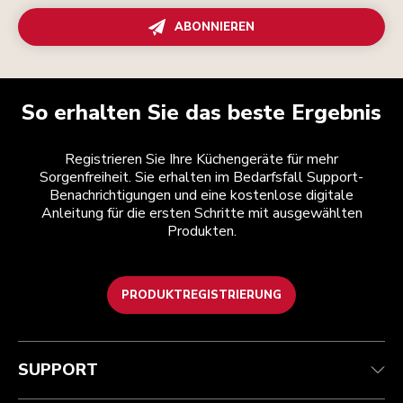
ABONNIEREN
So erhalten Sie das beste Ergebnis
Registrieren Sie Ihre Küchengeräte für mehr
Sorgenfreiheit. Sie erhalten im Bedarfsfall Support-
Benachrichtigungen und eine kostenlose digitale
Anleitung für die ersten Schritte mit ausgewählten
Produkten.
PRODUKTREGISTRIERUNG
Kundenservice
Teilnahmebedingungen
Die Marke
Händlersuche
Verfolgen Sie Ihre Bestellung
Versand und Lieferung
Unsere Geschichte
SUPPORT
Garantie und Dokumente
Rückgaben und Erstattungen
Kontaktieren Sie uns.
Impressum
Häufig gestellte fragen
Erklärung zur Barrierefreiheit