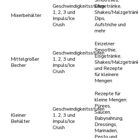
Geschwindigkeitsstufen
Eisgetränke,
1, 2, 3 und
Shakes/Malzgeträn
Mixerbehälter
Impuls/Ice
Dips,
Crush
Aufstriche und
mehr
Einzelner
Smoothie,
Geschwindigkeitsstufen
Eisgetränke,
Mittelgroßer
1, 2, 3 und
Shakes/Malzgeträn
Becher
Impuls/Ice
und Rezepte
Crush
für kleinere
Mengen
Rezepte für
kleine Mengen:
Pürees,
Geschwindigkeitsstufen
Saucen,
Kleiner
1, 2, 3 und
Babynahrung,
Behälter
Impuls/Ice
Dressings,
Crush
Marinaden,
Pesto und