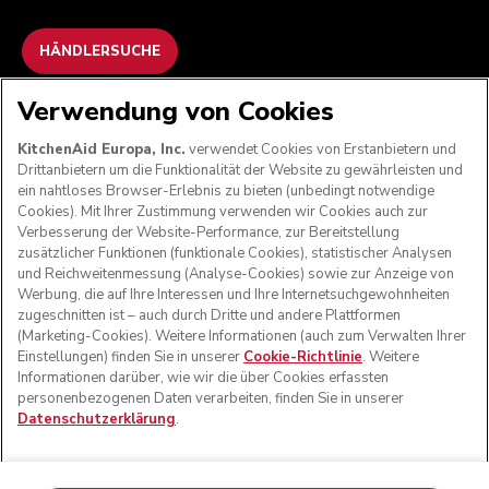
HÄNDLERSUCHE
Verwendung von Cookies
WIR AKZEPTIEREN
KitchenAid Europa, Inc.
verwendet Cookies von Erstanbietern und
Drittanbietern um die Funktionalität der Website zu gewährleisten und
ein nahtloses Browser-Erlebnis zu bieten (unbedingt notwendige
Cookies). Mit Ihrer Zustimmung verwenden wir Cookies auch zur
FOLGEN SIE UNS
Verbesserung der Website-Performance, zur Bereitstellung
zusätzlicher Funktionen (funktionale Cookies), statistischer Analysen
und Reichweitenmessung (Analyse-Cookies) sowie zur Anzeige von
Werbung, die auf Ihre Interessen und Ihre Internetsuchgewohnheiten
zugeschnitten ist – auch durch Dritte und andere Plattformen
(Marketing-Cookies). Weitere Informationen (auch zum Verwalten Ihrer
Einstellungen) finden Sie in unserer
Cookie-Richtlinie
. Weitere
Informationen darüber, wie wir die über Cookies erfassten
personenbezogenen Daten verarbeiten, finden Sie in unserer
Datenschutzerklärung
.
© KitchenAid 2026 - Alle Rechte vorbehalten. KitchenAid