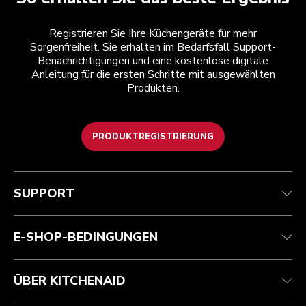
Registrieren Sie Ihre Küchengeräte für mehr
Sorgenfreiheit. Sie erhalten im Bedarfsfall Support-
Benachrichtigungen und eine kostenlose digitale
Anleitung für die ersten Schritte mit ausgewählten
Produkten.
PRODUKTREGISTRIERUNG
Kundenservice
Teilnahmebedingungen
Die Marke
Händlersuche
Verfolgen Sie Ihre Bestellung
Versand und Lieferung
Unsere Geschichte
SUPPORT
Garantie und Dokumente
Rückgaben und Erstattungen
Kontaktieren Sie uns.
Impressum
Häufig gestellte fragen
Erklärung zur Barrierefreiheit
ODR
E-SHOP-BEDINGUNGEN
ÜBER KITCHENAID